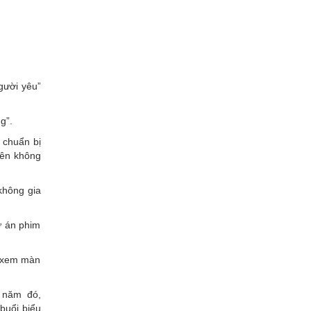
gười yêu”
g”.
 chuẩn bị
iên không
không gia
ự án phim
i xem màn
 năm đó,
 buổi biểu