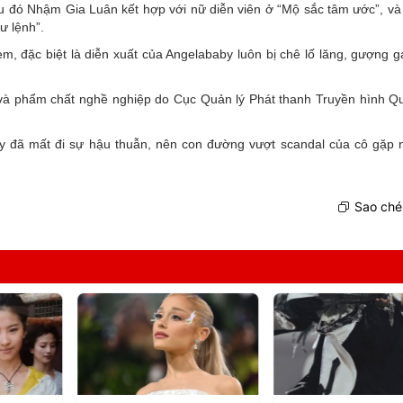
au đó Nhậm Gia Luân kết hợp với nữ diễn viên ở “Mộ sắc tâm ước”, và
ư lệnh”.
, đặc biệt là diễn xuất của Angelababy luôn bị chê lố lăng, gượng g
và phẩm chất nghề nghiệp do Cục Quản lý Phát thanh Truyền hình Qu
by đã mất đi sự hậu thuẫn, nên con đường vượt scandal của cô gặp 
Sao chép