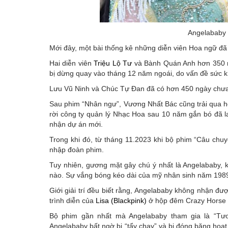
Angelababy v
Mới đây, một bài thống kê những diễn viên Hoa ngữ đã 
Hai diễn viên
Triệu Lộ Tư
và Bành Quán Anh hơn 350 ng
bị dừng quay vào tháng 12 năm ngoái, do vấn đề sức k
Lưu Vũ Ninh và Chúc Tự Đan đã có hơn 450 ngày chưa 
Sau phim “Nhân ngư”, Vương Nhất Bác cũng trải qua h
rời công ty quản lý Nhạc Hoa sau 10 năm gắn bó đã l
nhận dự án mới.
Trong khi đó, từ tháng 11.2023 khi bộ phim “Câu ch
nhập đoàn phim.
Tuy nhiên, gương mặt gây chú ý nhất là Angelababy, 
nào. Sự vắng bóng kéo dài của mỹ nhân sinh năm 1989
Giới giải trí đều biết rằng, Angelababy không nhận đư
trình diễn của
Lisa (Blackpink)
ở hộp đêm Crazy Horse 
Bộ phim gần nhất mà Angelababy tham gia là “Tư
Angelababy bất ngờ bị “tẩy chay” và bị đóng băng hoạt 