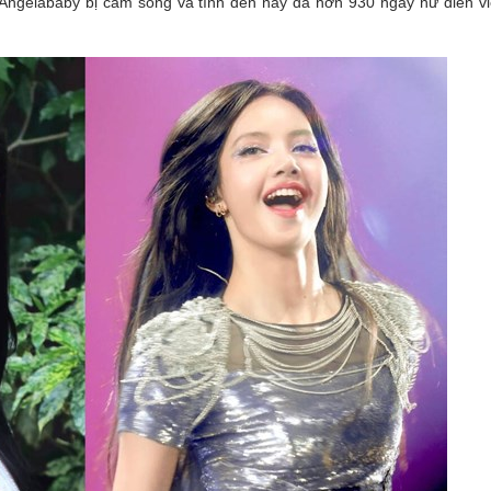
, Angelababy bị cấm sóng và tính đến nay đã hơn 930 ngày nữ diễn v