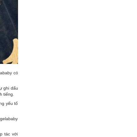
lababy có
ự ghi dấu
h tiếng.
ng yếu tố
ngelababy
p tác với