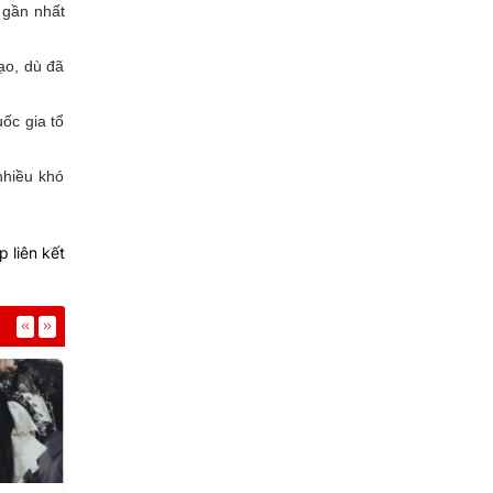
 gần nhất
ạo, dù đã
ốc gia tổ
nhiều khó
 liên kết