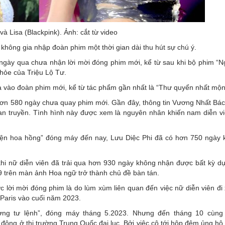
à Lisa (Blackpink). Ảnh: cắt từ video
không gia nhập đoàn phim một thời gian dài thu hút sự chú ý.
ày qua chưa nhận lời mời đóng phim mới, kể từ sau khi bộ phim “N
hỏe của Triệu Lộ Tư.
vào đoàn phim mới, kể từ tác phẩm gần nhất là “Thư quyển nhất mộn
ơn 580 ngày chưa quay phim mới. Gần đây, thông tin Vương Nhất Bác
an truyền. Tình hình này được xem là nguyên nhân khiến nam diễn v
uyện hoa hồng” đóng máy đến nay, Lưu Diệc Phi đã có hơn 750 ngày 
khi nữ diễn viên đã trải qua hơn 930 ngày không nhận được bất kỳ d
 trên màn ảnh Hoa ngữ trở thành chủ đề bàn tán.
ợc lời mời đóng phim là do lùm xùm liên quan đến việc nữ diễn viên đ
Paris vào cuối năm 2023.
ơng tư lệnh”, đóng máy tháng 5.2023. Nhưng đến tháng 10 cùng
động ở thị trường Trung Quốc đại lục. Bởi việc cô tới hộp đêm ủng hộ