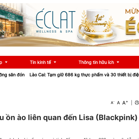
p
Tin kinh tế
Thông tin hữu ích
đón
Lào Cai: Tạm giữ 686 kg thực phẩm và 30 thiết bị điện không
OCOP
Chính sách
+
A
-
A
|
A
u
Tư vấn
iểu
Ngân hàng
 ồn ào liên quan đến Lisa (Blackpink)