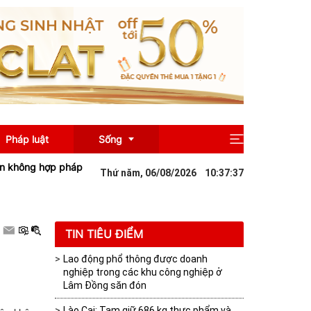
Pháp luật
Sống
 hợp pháp
Hưng Yên triển khai chính sách miễn phí sách giáo khoa 
Thứ năm, 06/08/2026
10
:
37
:
38
Giải trí
Du lịch
TIN TIÊU ĐIỂM
Lao động phổ thông được doanh
nghiệp trong các khu công nghiệp ở
Lâm Đồng săn đón
Lào Cai: Tạm giữ 686 kg thực phẩm và