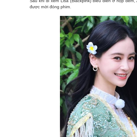
Sau khi đi xem Lisa (Blackpink) biểu diễn ở hộp đêm
Emagazine
được mời đóng phim.