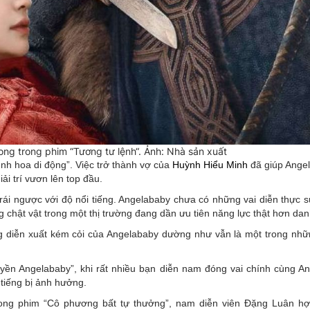
ng trong phim “Tương tư lệnh“. Ảnh: Nhà sản xuất
ình hoa di động”. Việc trở thành vợ của
Huỳnh Hiểu Minh
đã giúp Ange
iải trí vươn lên top đầu.
trái ngược với độ nổi tiếng. Angelababy chưa có những vai diễn thực s
chật vật trong một thị trường đang dần ưu tiên năng lực thật hơn dan
ng diễn xuất kém cỏi của Angelababy dường như vẫn là một trong nhữ
nguyền Angelababy”, khi rất nhiều bạn diễn nam đóng vai chính cùng A
 tiếng bị ảnh hưởng.
ong phim “Cô phương bất tự thưởng”, nam diễn viên Đặng Luân hợ