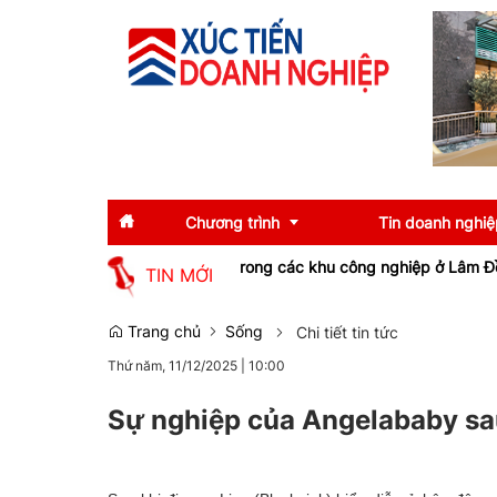
Chương trình
Tin doanh nghiệ
ng được doanh nghiệp trong các khu công nghiệp ở Lâm Đồng săn 
TIN MỚI
Diễn giả
Tin tức
Trang chủ
Sống
Chi tiết tin tức
Thứ năm, 11/12/2025
|
10:00
Thông tin báo chí
Gương mặt tiêu biể
Sự kiện
Doanh nghiệp tiêu b
Sự nghiệp của Angelababy sau
Thương hiệu