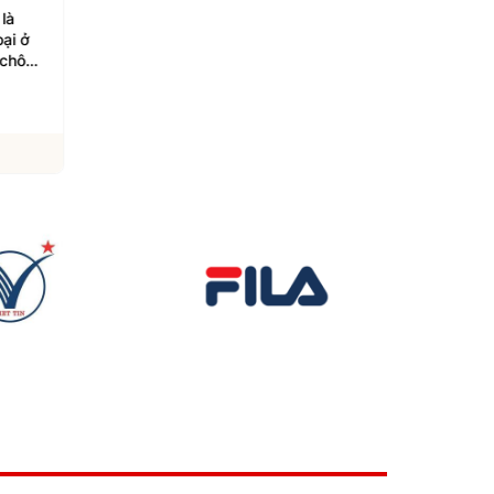
 là
Lý Á Bằng hội ngộ gia
Album "Arirang" của
oại ở
đình, con gái Lý Yên gây
đạt 4 tỉ lượt phát trự
 chông
chú ý
tuyến, vượt Taylor Sw
06/08/2026
06/08/2026
Xem chi tiết
Xem chi tiết