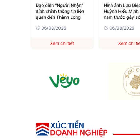
t khóc khi
Đạo diễn "Người Nhện"
Hình ảnh Lưu Diệc
đính chính thông tin liên
Huỳnh Hiểu Minh
quan đến Thành Long
năm trước gây số
06/08/2026
06/08/2026
iết
Xem chi tiết
Xem chi ti