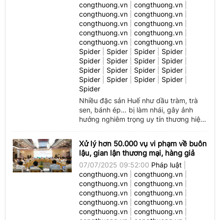
congthuong.vn
|
congthuong.vn
|
congthuong.vn
|
congthuong.vn
|
congthuong.vn (5)
congthuong.vn
|
congthuong.vn
|
congthuong.vn
|
congthuong.vn
|
Spider (5)
congthuong.vn
|
congthuong.vn
|
Spider
|
Spider
|
Spider
|
Spider
|
congthuong.vn (5)
Spider
|
Spider
|
Spider
|
Spider
|
Spider
|
Spider
|
Spider
|
Spider
|
Spider (5)
Spider
|
Spider
|
Spider
|
Spider
|
Spider
congthuong.vn (5)
Nhiều đặc sản Huế như dầu tràm, trà
sen, bánh ép… bị làm nhái, gây ảnh
Tin doanh nghiệp (1)
hưởng nghiêm trọng uy tín thương hiệu,
buộc doanh nghiệp phải chủ động bảo
Tin kinh tế
vệ ...
Xử lý hơn 50.000 vụ vi phạm về buôn
lậu, gian lận thương mại, hàng giả
Chương trình
07/07/2025 09:52:00
Pháp luật
|
Thông tin hữu ích
congthuong.vn
|
congthuong.vn
|
congthuong.vn
|
congthuong.vn
|
congthuong.vn
|
congthuong.vn
|
Tin tức (1)
congthuong.vn
|
congthuong.vn
|
congthuong.vn
|
congthuong.vn
|
Spider (5)