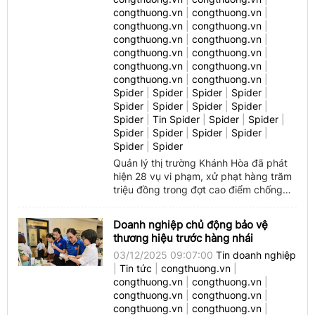
Spider (5)
congthuong.vn
|
congthuong.vn
|
congthuong.vn
|
congthuong.vn
|
congthuong.vn (5)
congthuong.vn
|
congthuong.vn
|
congthuong.vn
|
congthuong.vn
|
Spider (5)
congthuong.vn
|
congthuong.vn
|
congthuong.vn
|
congthuong.vn
|
congthuong.vn (5)
Spider
|
Spider
|
Spider
|
Spider
|
Spider
|
Spider
|
Spider
|
Spider
|
congthuong.vn (5)
Spider
|
Tin Spider
|
Spider
|
Spider
|
Spider
|
Spider
|
Spider
|
Spider
|
Spider (5)
Spider
|
Spider
Quản lý thị trường Khánh Hòa đã phát
Spider (5)
hiện 28 vụ vi phạm, xử phạt hàng trăm
triệu đồng trong đợt cao điểm chống
congthuong.vn (5)
hàng giả và xâm phạm quyền sở hữu trí
...
Doanh nghiệp chủ động bảo vệ
congthuong.vn (5)
thương hiệu trước hàng nhái
Spider (5)
03/12/2025 09:07:00
Tin doanh nghiệp
|
Tin tức
|
congthuong.vn
|
congthuong.vn
|
congthuong.vn
|
congthuong.vn (5)
congthuong.vn
|
congthuong.vn
|
congthuong.vn
|
congthuong.vn
|
congthuong.vn (5)