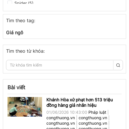
Spider (5)
congthuong.vn (5)
Tìm theo tag:
Spider (5)
Giá ngô
congthuong.vn (5)
Spider (5)
Tìm theo từ khóa:
congthuong.vn (5)
Spider (5)
congthuong.vn (5)
Bài viết
Spider (5)
Khánh Hòa xử phạt hơn 513 triệu
đồng hàng giả nhãn hiệu
congthuong.vn (5)
01/06/2026 10:43:00
Pháp luật
|
congthuong.vn
|
congthuong.vn
|
Spider (5)
congthuong.vn
|
congthuong.vn
|
congthuong.vn
|
congthuong.vn
|