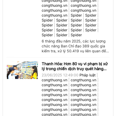
congthuong.vn
|
congthuong.vn
|
congthuong.vn
|
congthuong.vn
|
congthuong.vn (5)
congthuong.vn
|
congthuong.vn
|
congthuong.vn
|
Spider
|
Spider
|
Thông tin báo chí
Spider
|
Spider
|
Spider
|
Spider
|
Spider
|
Spider
|
Spider
|
Spider
|
Sống
Spider
|
Spider
|
Spider
|
Spider
|
Spider
|
Spider
|
Spider
Spider
6 tháng đầu năm 2025, các lực lượng
chức năng Ban Chỉ đạo 389 quốc gia
congthuong.vn (3)
kiểm tra, xử lý 50.419 vụ liên quan đến
buôn lậu, gian lận thương mại và hàng
Giải trí
...
Thanh Hóa: Hơn 80 vụ vi phạm bị xử
lý trong chiến dịch truy quét hàng
Tư vấn
giả
23/06/2025 12:49:00
Pháp luật
|
Pháp luật (4)
congthuong.vn
|
congthuong.vn
|
congthuong.vn
|
congthuong.vn
|
congthuong.vn
congthuong.vn
|
congthuong.vn
|
congthuong.vn
|
congthuong.vn
|
congthuong.vn
|
congthuong.vn
|
laodong.vn
congthuong.vn
|
congthuong.vn
|
congthuong.vn
|
congthuong.vn
|
Media
congthuong.vn
|
congthuong.vn
|