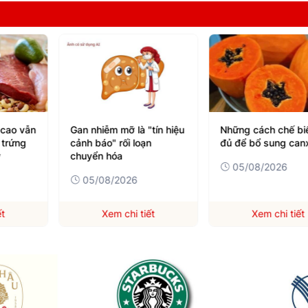
c cao vẫn
Gan nhiễm mỡ là "tín hiệu
Những cách chế bi
, trứng
cảnh báo" rối loạn
đủ để bổ sung can
y
chuyển hóa
05/08/2026
05/08/2026
ết
Xem chi tiết
Xem chi tiết