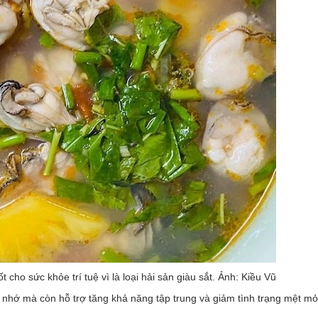
t cho sức khỏe trí tuệ vì là loại hải sản giàu sắt. Ảnh: Kiều Vũ
í nhớ mà còn hỗ trợ tăng khả năng tập trung và giảm tình trạng mệt mỏ