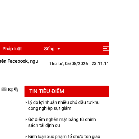
Pháp luật
Sống
Facebook, người phụ nữ bị xử phạt 12,5 triệu đồng
Gia Lai: Chế bi
Thứ tư, 05/08/2026
23
:
11
:
11
Giải trí
Du lịch
TIN TIÊU ĐIỂM
Lý do lợi nhuận nhiều chủ đầu tư khu
công nghiệp sụt giảm
Gỡ điểm nghẽn mặt bằng từ chính
sách tái định cư
.
Bình luận xúc phạm tổ chức tôn giáo