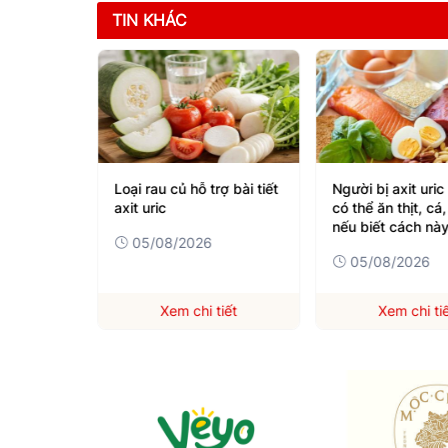
TIN KHÁC
ạn chế ăn
Loại rau củ hỗ trợ bài tiết
Người bị axit uri
tăng axit
axit uric
có thể ăn thịt, cá
nếu biết cách nà
05/08/2026
05/08/2026
iết
Xem chi tiết
Xem chi ti