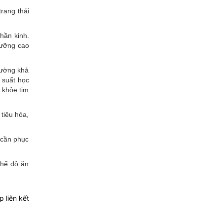
trạng thái
hần kinh.
dưỡng cao
cường khả
 suất học
 khỏe tim
tiêu hóa,
 cần phục
chế độ ăn
 liên kết