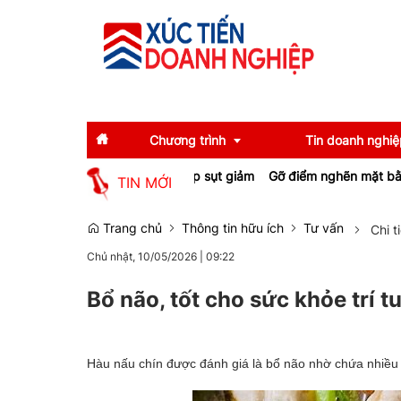
Chương trình
Tin doanh nghiệ
ều chủ đầu tư khu công nghiệp sụt giảm
Gỡ điểm nghẽn mặt bằng từ
TIN MỚI
Diễn giả
Tin tức
Trang chủ
Thông tin hữu ích
Tư vấn
Chi t
Chủ nhật, 10/05/2026
|
09:22
Thông tin báo chí
Gương mặt tiêu biể
Sự kiện
Doanh nghiệp tiêu b
Bổ não, tốt cho sức khỏe trí t
Thương hiệu
Hàu nấu chín được đánh giá là bổ não nhờ chứa nhiều s
Emagazine