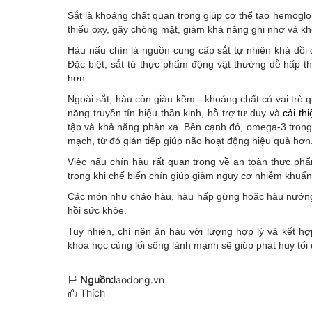
Sắt là khoáng chất quan trọng giúp cơ thể tạo hemoglo
thiếu oxy, gây chóng mặt, giảm khả năng ghi nhớ và kh
Hàu nấu chín là nguồn cung cấp sắt tự nhiên khá dồi 
Đặc biệt, sắt từ thực phẩm động vật thường dễ hấp t
hơn.
Ngoài sắt, hàu còn giàu kẽm - khoáng chất có vai trò 
năng truyền tín hiệu thần kinh, hỗ trợ tư duy và
cải thi
tập và khả năng phản xạ. Bên cạnh đó, omega-3 trong
mạch, từ đó gián tiếp giúp não hoạt động hiệu quả hơn
Việc nấu chín hàu rất quan trọng về an toàn thực phẩ
trong khi chế biến chín giúp giảm nguy cơ nhiễm khuẩn
Các món như cháo hàu, hàu hấp gừng hoặc hàu nướng 
hồi sức khỏe.
Tuy nhiên, chỉ nên ăn hàu với lượng hợp lý và kết
khoa học cùng lối sống lành mạnh sẽ giúp phát huy tối 
Nguồn:
laodong.vn
Thích