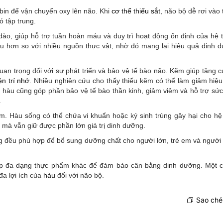
bin để vận chuyển oxy lên não. Khi
cơ thể thiếu sắt
, não bộ dễ rơi vào 
ó tập trung.
dào, giúp hỗ trợ tuần hoàn máu và duy trì hoạt động ổn định của hệ t
hu hơn so với nhiều nguồn thực vật, nhờ đó mang lại hiệu quả dinh 
quan trọng đối với sự phát triển và bảo vệ tế bào não. Kẽm giúp tăng 
ện trí nhớ
. Nhiều nghiên cứu cho thấy thiếu kẽm có thể làm giảm hiệu
 hàu cũng góp phần bảo vệ tế bào thần kinh, giảm viêm và hỗ trợ sức
.
m. Hàu sống có thể chứa vi khuẩn hoặc ký sinh trùng gây hại cho hệ 
 mà vẫn giữ được phần lớn giá trị dinh dưỡng.
đều phù hợp để bổ sung dưỡng chất cho người lớn, trẻ em và người
 hợp đa dạng thực phẩm khác để đảm bảo cân bằng dinh dưỡng. Một 
đa lợi ích của
hàu
đối với não bộ.
Sao chép