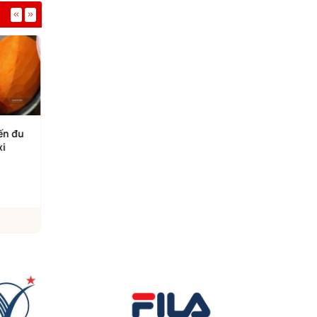
ến đu
Mức độ rau mồng tơi tốt
Cách ăn trứng giúp 
xi
cho gan
trợ giảm mỡ, giữ cơ
05/08/2026
04/08/2026
Xem chi tiết
Xem chi tiết