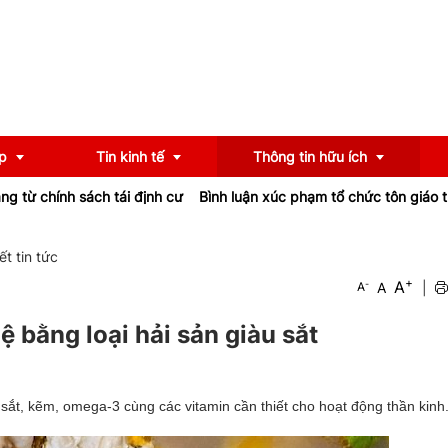
p
Tin kinh tế
Thông tin hữu ích
 chính sách tái định cư
Bình luận xúc phạm tổ chức tôn giáo trên 
OCOP
Chính sách
iết tin tức
+
A
-
A
|
A
u
Tư vấn
iểu
Ngân hàng
uệ bằng loại hải sản giàu sắt
ắt, kẽm, omega-3 cùng các vitamin cần thiết cho hoạt động thần kinh