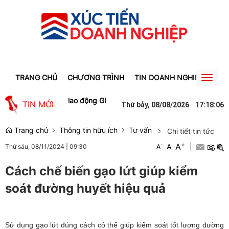
TRANG CHỦ
CHƯƠNG TRÌNH
TIN DOANH NGHIỆP
TIN
Toggl
naviga
tạo việc làm cho lao động Gia Lai
Người phụ nữ ở Hưng Yên suýt bị 
TIN MỚI
Thứ bảy, 08/08/2026
17
:
18
:
07
Trang chủ
Thông tin hữu ích
Tư vấn
Chi tiết tin tức
+
A
-
A
|
Thứ sáu, 08/11/2024
|
09:30
A
Cách chế biến gạo lứt giúp kiểm
soát đường huyết hiệu quả
Sử dụng gạo lứt đúng cách có thể giúp kiểm soát tốt lượng đường