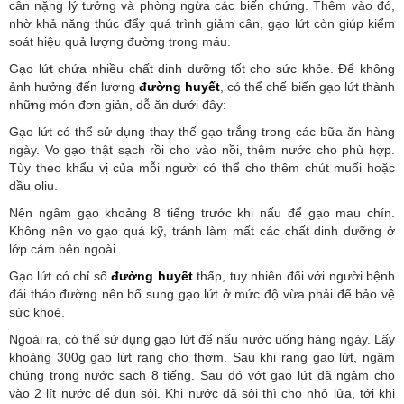
cân nặng lý tưởng và phòng ngừa các biến chứng. Thêm vào đó,
nhờ khả năng thúc đẩy quá trình giảm cân, gạo lứt còn giúp kiểm
soát hiệu quả lượng đường trong máu.
Gạo lứt chứa nhiều chất dinh dưỡng tốt cho sức khỏe. Để không
ảnh hưởng đến lượng
đường huyết
, có thể chế biến gạo lứt thành
những món đơn giản, dễ ăn dưới đây:
Gạo lứt có thể sử dụng thay thế gạo trắng trong các bữa ăn hàng
ngày. Vo gạo thật sạch rồi cho vào nồi, thêm nước cho phù hợp.
Tùy theo khẩu vị của mỗi người có thể cho thêm chút muối hoặc
dầu oliu.
Nên ngâm gạo khoảng 8 tiếng trước khi nấu để gạo mau chín.
Không nên vo gạo quá kỹ, tránh làm mất các chất dinh dưỡng ở
lớp cám bên ngoài.
Gạo lứt có chỉ số
đường huyết
thấp, tuy nhiên đối với người bệnh
đái tháo đường nên bổ sung gạo lứt ở mức độ vừa phải để bảo vệ
sức khoẻ.
Ngoài ra, có thể sử dụng gạo lứt để nấu nước uống hàng ngày. Lấy
khoảng 300g gạo lứt rang cho thơm. Sau khi rang gạo lứt, ngâm
chúng trong nước sạch 8 tiếng. Sau đó vớt gạo lứt đã ngâm cho
vào 2 lít nước để đun sôi. Khi nước đã sôi thì cho nhỏ lửa, tới khi