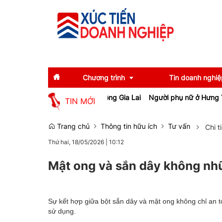
Chương trình
Tin doanh nghiệ
hiệp, tạo việc làm cho lao động Gia Lai
Người phụ nữ ở Hưng Yên s
TIN MỚI
Diễn giả
Tin tức
Trang chủ
Thông tin hữu ích
Tư vấn
Chi t
Thứ hai, 18/05/2026
|
10:12
Thông tin báo chí
Gương mặt tiêu biể
Sự kiện
Doanh nghiệp tiêu b
Mật ong và sắn dây không nhữ
Thương hiệu
Sự kết hợp giữa bột sắn dây và mật ong không chỉ an to
Emagazine
sử dụng.