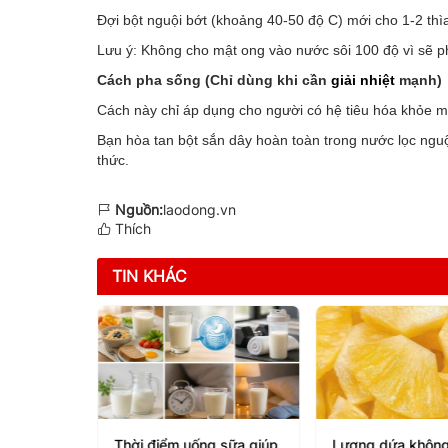
Đợi bột nguội bớt (khoảng 40-50 độ C) mới cho 1-2 th
Lưu ý: Không cho mật ong vào nước sôi 100 độ vì sẽ p
Cách pha sống (Chỉ dùng khi cần
giải nhiệt
mạnh)
Cách này chỉ áp dụng cho người có hệ tiêu hóa khỏe 
Bạn hòa tan bột sắn dây hoàn toàn trong nước lọc nguộ
thức.
Nguồn:
laodong.vn
Thích
TIN KHÁC
 biến đu
Thời điểm uống sữa giúp
Lượng dứa không