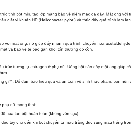
 trúc tinh bột mịn, tạo lớp màng bảo vệ niêm mạc dạ dày. Mật ong với t
êu diệt vi khuẩn HP (Helicobacter pylori) và thúc đẩy quá trình làm làn
 hợp với mật ong, nó giúp đẩy nhanh quá trình chuyển hóa acetaldehyde
 mặt và bảo vệ tế bào gan khỏi tổn thương do cồn.
cấu trúc tương tự estrogen ở phụ nữ. Uống bột sắn dây mật ong giúp c
 hơn.
ụng gì?”. Để đảm bảo hiệu quả và an toàn vệ sinh thực phẩm, bạn nên
c phụ nữ mang thai:
 để hòa tan bột hoàn toàn (không vón cục).
 đều tay cho đến khi bột chuyển từ màu trắng đục sang màu trắng tron