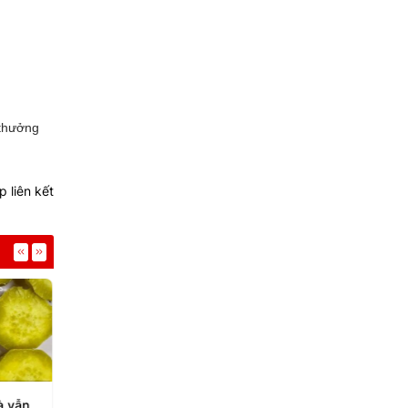
 thưởng
 liên kết
à vẫn
Thức uống hỗ trợ tăng
Cách xây dựng bữa 