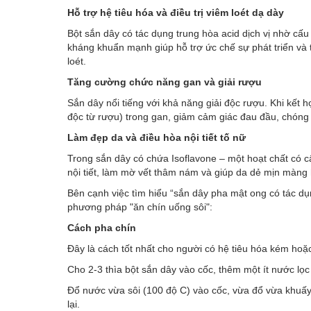
Hỗ trợ hệ tiêu hóa và điều trị viêm loét dạ dày
Bột sắn dây có tác dụng trung hòa acid dịch vị nhờ cấu
kháng khuẩn mạnh giúp hỗ trợ ức chế sự phát triển và ti
loét.
Tăng cường chức năng gan và giải rượu
Sắn dây nổi tiếng với khả năng giải độc rượu. Khi kết
độc từ rượu) trong gan, giảm cảm giác đau đầu, chóng
Làm đẹp da và điều hòa nội tiết tố nữ
Trong sắn dây có chứa Isoflavone – một hoạt chất có 
nội tiết, làm mờ vết thâm nám và giúp da dẻ mịn màng
Bên cạnh việc tìm hiểu “sắn dây pha mật ong có tác d
phương pháp "ăn chín uống sôi":
Cách pha chín
Đây là cách tốt nhất cho người có hệ tiêu hóa kém hoặ
Cho 2-3 thìa bột sắn dây vào cốc, thêm một ít nước lọc
Đổ nước vừa sôi (100 độ C) vào cốc, vừa đổ vừa khuấy
lại.