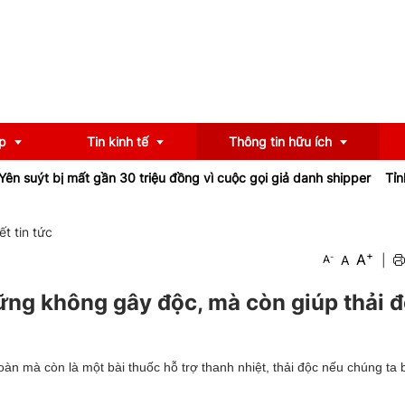
p
Tin kinh tế
Thông tin hữu ích
uýt bị mất gần 30 triệu đồng vì cuộc gọi giả danh shipper
Tỉnh lộ
OCOP
Chính sách
iết tin tức
+
A
-
A
|
A
u
Tư vấn
iểu
Ngân hàng
ng không gây độc, mà còn giúp thải 
àn mà còn là một bài thuốc hỗ trợ thanh nhiệt, thải độc nếu chúng ta 