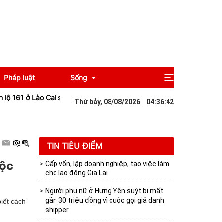
Pháp luật
Sống
 161 ở Lào Cai sạt lở sau mưa lớn khiến giao thông tê liệt
Đà Nẵng: 
Thứ bảy, 08/08/2026
04
:
36
:
42
Giải trí
Du lịch
TIN TIÊU ĐIỂM
độc
Cấp vốn, lập doanh nghiệp, tạo việc làm
cho lao động Gia Lai
Người phụ nữ ở Hưng Yên suýt bị mất
gần 30 triệu đồng vì cuộc gọi giả danh
biết cách
shipper