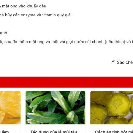
ìa mật ong vào khuấy đều.
há hủy các enzyme và vitamin quý giá.
mạnh:
i, sau đó thêm mật ong và một vài giọt nước cốt chanh (nếu thích) và
Sao chép
 làm
Tác dụng của lá mùi tàu
Cách ăn tinh bột m