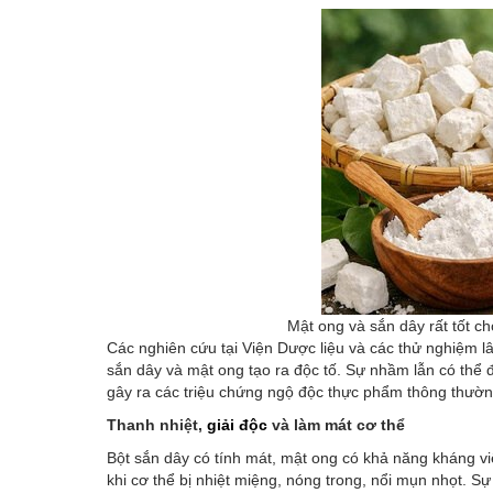
Mật ong và sắn dây rất tốt c
Các nghiên cứu tại Viện Dược liệu và các thử nghiệm l
sắn dây và mật ong tạo ra độc tố. Sự nhầm lẫn có thể 
gây ra các triệu chứng ngộ độc thực phẩm thông thườn
Thanh nhiệt,
giải độc
và làm mát cơ thể
Bột sắn dây có tính mát, mật ong có khả năng kháng v
khi cơ thể bị nhiệt miệng, nóng trong, nổi mụn nhọt. S