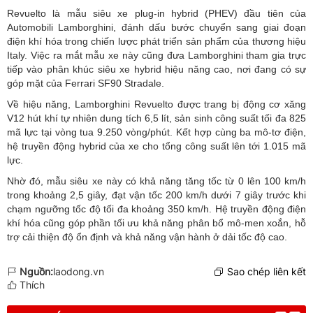
Revuelto là mẫu siêu xe plug-in hybrid (PHEV) đầu tiên của
Automobili Lamborghini, đánh dấu bước chuyển sang giai đoạn
điện khí hóa trong chiến lược phát triển sản phẩm của thương hiệu
Italy. Việc ra mắt mẫu xe này cũng đưa Lamborghini tham gia trực
tiếp vào phân khúc siêu xe hybrid hiệu năng cao, nơi đang có sự
góp mặt của Ferrari SF90 Stradale.
Về hiệu năng, Lamborghini Revuelto được trang bị động cơ xăng
V12 hút khí tự nhiên dung tích 6,5 lít, sản sinh công suất tối đa 825
mã lực tại vòng tua 9.250 vòng/phút. Kết hợp cùng ba mô-tơ điện,
hệ truyền động hybrid của xe cho tổng công suất lên tới 1.015 mã
lực.
Nhờ đó, mẫu siêu xe này có khả năng tăng tốc từ 0 lên 100 km/h
trong khoảng 2,5 giây, đạt vận tốc 200 km/h dưới 7 giây trước khi
chạm ngưỡng tốc độ tối đa khoảng 350 km/h. Hệ truyền động điện
khí hóa cũng góp phần tối ưu khả năng phân bổ mô-men xoắn, hỗ
trợ cải thiện độ ổn định và khả năng vận hành ở dải tốc độ cao.
Nguồn:
laodong.vn
Sao chép liên kết
Thích