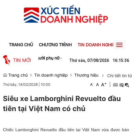
TRANG CHỦ
CHƯƠNG TRÌNH
TIN DOANH NGHIỆP
TIN
Toggl
naviga
động Gia Lai
Người phụ nữ ở Hưng Yên suýt bị mất gần 30 triệu đồ
TIN MỚI
Thứ sáu, 07/08/2026
16
:
15
:
36
Trang chủ
Tin doanh nghiệp
Thương hiệu
Chi tiết tin t
+
A
-
A
|
Thứ bảy, 14/02/2026
|
10:00
A
Siêu xe Lamborghini Revuelto đầu
tiên tại Việt Nam có chủ
Chiếc Lamborghini Revuelto đầu tiên tại Việt Nam vừa được bàn