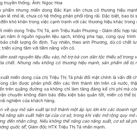
ng truyền thống. Ảnh: Ngọc Hoa
sản phẩm nhưng miến dong Bắc Kạn vẫn chưa có thương hiệu mạnh 
án lẻ nhỏ lẻ, chưa có hệ thống phân phối rộng rãi. Đặc biệt, bao bì
 đến khó khăn trong việc cạnh tranh với các thương hiệu khác trong
uất miến dong Triệu Thị Tá, anh Triệu Xuân Phương - Giám đốc hợp tác
Kạn nằm ở nguồn nguyên liệu sạch, không pha tạp, cùng quy trình
 bảo chất lượng ổn định. Tuy nhiên, theo anh Phương, dù có chất l
 triển xứng tầm với tiềm năng vốn có.
iểm soát nguyên liệu đầu vào, hỗ trợ bà con dân tộc thiểu số trong v
óa chất. Nhưng nếu không có thương hiệu mạnh, sản phẩm dễ bị n
xuất miến dong của chị Triệu Thị Tá phải đối mặt chính là vấn đề ch
 dong cần được phân phối đến các tỉnh thành lớn trên cả nước, th
ển trên quãng đường xa không chỉ làm tăng đáng kể chi phí mà cò
h vận chuyển không đảm bảo điều kiện bảo quản tốt, miến có thể b
trải nghiệm của khách hàng.
án về quy mô sản xuất lại trở thành một áp lực lớn khi các doanh ng
 năng sản xuất hiện tại của cơ sở, trong khi việc mở rộng quy mô lạ
ng đến nhân công. Nếu không thể nâng cao năng suất, cơ sở sẽ phả
trường quốc
tế
”, Giám đốc HTX Triệu Thị Tá nhấn mạnh.