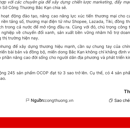
hợp với các chuyên gia để xây dựng chiến lược marketing, đẩy m
iện Sở Công Thương Bắc Kạn chia sẻ.
 hoạt động đào tạo, nâng cao năng lực xúc tiến thương mại cho 
n nền tảng số, thương mại điện tử như Shopee, Lazada, Tiki, đồng thờ
ch trong cả nước để mở rộng đầu ra. Cùng với đó, chú trọng công 
 nghiệp về chuyển đổi xanh, sản xuất bền vững nhằm hỗ trợ doa
 thị trường hiện nay.
 nhưng để xây dựng thương hiệu mạnh, cần sự chung tay của chín
riển bài bản và đồng bộ, miến dong Bắc Kạn không chỉ khẳng định vị
p phần nâng cao đời sống cho người dân địa phương và phát triển ki
ộng 245 sản phẩm OCOP đạt từ 3 sao trở lên. Cụ thể, có 4 sản ph
sao.
Th
Nguồn:
congthuong.vn
Sao chép