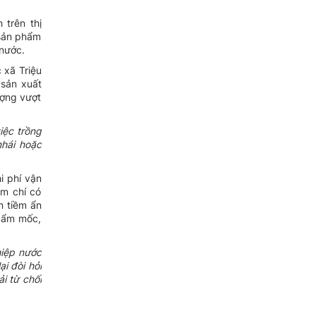
trên thị
 sản phẩm
 nước.
 xã Triệu
 sản xuất
ượng vượt
iệc trồng
hái hoặc
i phí vận
ậm chí có
n tiềm ẩn
ị ẩm mốc,
hiệp nước
i đòi hỏi
i từ chối