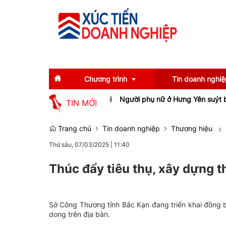
Chương trình
Tin doanh nghiệ
làm cho lao động Gia Lai
Người phụ nữ ở Hưng Yên suýt bị mất gần 
TIN MỚI
Diễn giả
Tin tức
Trang chủ
Tin doanh nghiệp
Thương hiệu
Thứ sáu, 07/03/2025
|
11:40
Thông tin báo chí
Gương mặt tiêu biể
Sự kiện
Doanh nghiệp tiêu b
Thúc đẩy tiêu thụ, xây dựng 
Thương hiệu
Sở Công Thương tỉnh Bắc Kạn đang triển khai đồng b
Emagazine
dong trên địa bàn.