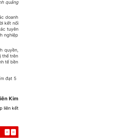
ạnh quảng
các doanh
i kết nối
tác tuyên
nh nghiệp
h quyền,
 thế trên
nh tế bền
ẩm đạt 5
iên Kim
 liên kết