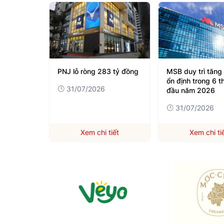
3 tỷ đồng
MSB duy trì tăng trưởng
35 năm PV GAS:
ổn định trong 6 tháng
trình tiên phong 
đầu năm 2026
vọng phát triển 
31/07/2026
08/04/2026
tiết
Xem chi tiết
Xem chi ti