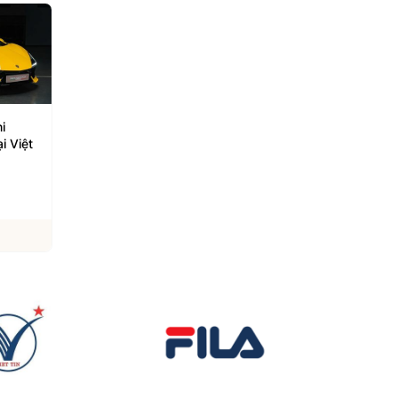
 - xế
Thương hiệu thời trang
Nhiều mẫu xe máy ta
người
Việt Gumac và chiến lược
Honda giảm giá cuối
phát triển trên TMĐT
tháng 5
29/08/2025
25/05/2025
Xem chi tiết
Xem chi tiết