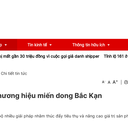
p
Tin kinh tế
Thông tin hữu ích
30 triệu đồng vì cuộc gọi giả danh shipper
Tỉnh lộ 161 ở Lào Cai s
OCOP
Chính sách
Chi tiết tin tức
+
A
-
A
|
A
u
Tư vấn
iểu
Ngân hàng
thương hiệu miến dong Bắc Kạn
ộ nhiều giải pháp nhằm thúc đẩy tiêu thụ và nâng cao giá trị sản 