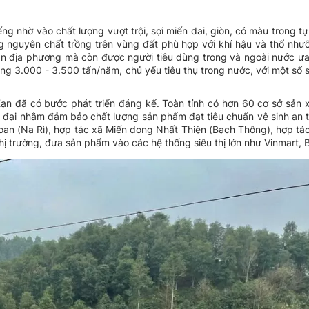
ng nhờ vào chất lượng vượt trội, sợi miến dai, giòn, có màu trong tự
g nguyên chất trồng trên vùng đất phù hợp với khí hậu và thổ như
ân địa phương mà còn được người tiêu dùng trong và ngoài nước ư
ng 3.000 - 3.500 tấn/năm, chủ yếu tiêu thụ trong nước, với một số
ạn đã có bước phát triển đáng kể. Toàn tỉnh có hơn 60 cơ sở sản 
n đại nhằm đảm bảo chất lượng sản phẩm đạt tiêu chuẩn vệ sinh an 
oan (Na Rì), hợp tác xã Miến dong Nhất Thiện (Bạch Thông), hợp tác
hị trường, đưa sản phẩm vào các hệ thống siêu thị lớn như Vinmart, B