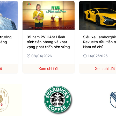
 Hành
Siêu xe Lamborghini
Yamaha PG-1 2025
và khát
Revuelto đầu tiên tại Việt
chơi giá mềm cho 
bền vững
Nam có chủ
hoài cổ
14/02/2026
16/09/2025
ết
Xem chi tiết
Xem chi tiết