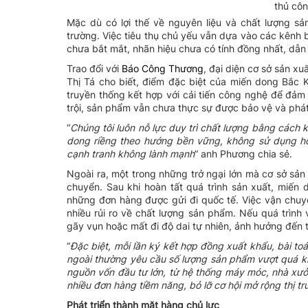
thủ cô
Mặc dù có lợi thế về nguyên liệu và chất lượng 
trường. Việc tiêu thụ chủ yếu vẫn dựa vào các kênh b
chưa bắt mắt, nhãn hiệu chưa có tính đồng nhất, dẫn
Trao đổi với
Báo Công Thương
, đại diện cơ sở sản x
Thị Tá cho biết, điểm đặc biệt của miến dong Bắc 
truyền thống kết hợp với cải tiến công nghệ để đảm
trội, sản phẩm vẫn chưa thực sự được bảo vệ và phát
“
Chúng
tôi luôn nỗ lực duy trì chất lượng bằng cách k
dong riềng theo hướng bền vững, không sử dụng h
cạnh tranh không lành
mạnh
” anh Phương chia sẻ.
Ngoài ra, một trong những trở ngại lớn mà cơ sở sản 
chuyển. Sau khi hoàn tất quá trình sản xuất, miến
những đơn hàng được gửi đi quốc tế. Việc vận chuy
nhiều rủi ro về chất lượng sản phẩm. Nếu quá trìn
gãy vụn hoặc mất đi độ dai tự nhiên, ảnh hưởng đến 
“
Đặc
biệt, mỗi lần ký kết hợp đồng xuất khẩu, bài to
ngoài thường yêu cầu số lượng sản phẩm vượt quá khả
nguồn vốn đầu tư lớn, từ hệ thống máy móc, nhà xưở
nhiều đơn hàng tiềm năng, bỏ lỡ cơ hội mở rộng thị 
Phát triển thành mặt hàng chủ lực