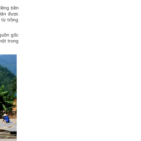
riềng bền
 dân được
 từ trồng
nguồn gốc
một trong