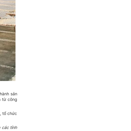
thành sản
ả từ công
, tổ chức
 các tỉnh