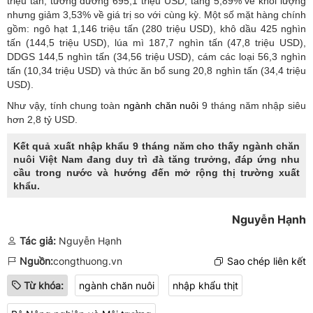
triệu tấn, tương đương 695,1 triệu USD, tăng 5,89% về khối lượng
nhưng giảm 3,53% về giá trị so với cùng kỳ. Một số mặt hàng chính
gồm: ngô hạt 1,146 triệu tấn (280 triệu USD), khô dầu 425 nghìn
tấn (144,5 triệu USD), lúa mì 187,7 nghìn tấn (47,8 triệu USD),
DDGS 144,5 nghìn tấn (34,56 triệu USD), cám các loại 56,3 nghìn
tấn (10,34 triệu USD) và thức ăn bổ sung 20,8 nghìn tấn (34,4 triệu
USD).
Như vậy, tính chung toàn
ngành chăn nuôi
9 tháng năm nhập siêu
hơn 2,8 tỷ USD.
Kết quả xuất nhập khẩu 9 tháng năm cho thấy ngành chăn
nuôi Việt Nam đang duy trì đà tăng trưởng, đáp ứng nhu
cầu trong nước và hướng đến mở rộng thị trường xuất
khẩu.
Nguyễn Hạnh
Tác giả:
Nguyễn Hạnh
Nguồn:
congthuong.vn
Sao chép liên kết
Từ khóa:
ngành chăn nuôi
nhập khẩu thịt