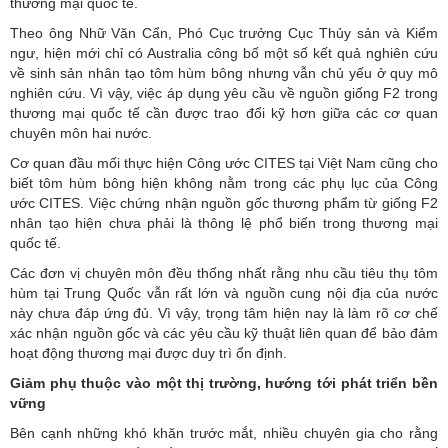
thương mại quốc tế.
Theo ông Nhữ Văn Cẩn, Phó Cục trưởng Cục Thủy sản và Kiểm
ngư, hiện mới chỉ có Australia công bố một số kết quả nghiên cứu
về sinh sản nhân tạo tôm hùm bông nhưng vẫn chủ yếu ở quy mô
nghiên cứu. Vì vậy, việc áp dụng yêu cầu về nguồn giống F2 trong
thương mại quốc tế cần được trao đổi kỹ hơn giữa các cơ quan
chuyên môn hai nước.
Cơ quan đầu mối thực hiện Công ước CITES tại Việt Nam cũng cho
biết tôm hùm bông hiện không nằm trong các phụ lục của Công
ước CITES. Việc chứng nhận nguồn gốc thương phẩm từ giống F2
nhân tạo hiện chưa phải là thông lệ phổ biến trong thương mại
quốc tế.
Các đơn vị chuyên môn đều thống nhất rằng nhu cầu tiêu thụ tôm
hùm tại Trung Quốc vẫn rất lớn và nguồn cung nội địa của nước
này chưa đáp ứng đủ. Vì vậy, trọng tâm hiện nay là làm rõ cơ chế
xác nhận nguồn gốc và các yêu cầu kỹ thuật liên quan để bảo đảm
hoạt động thương mại được duy trì ổn định.
Giảm phụ thuộc vào một thị trường, hướng tới phát triển bền
vững
Bên cạnh những khó khăn trước mắt, nhiều chuyên gia cho rằng