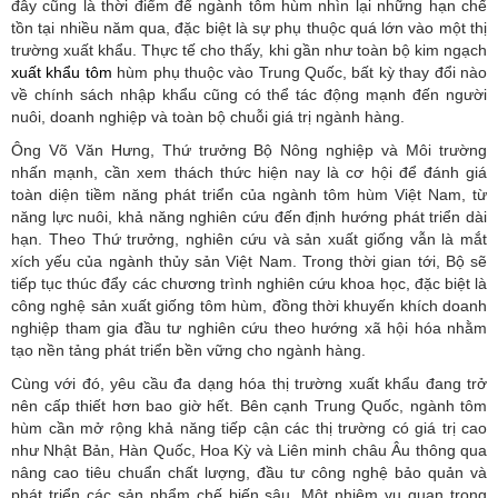
đây cũng là thời điểm để ngành tôm hùm nhìn lại những hạn chế
tồn tại nhiều năm qua, đặc biệt là sự phụ thuộc quá lớn vào một thị
trường xuất khẩu. Thực tế cho thấy, khi gần như toàn bộ kim ngạch
xuất khẩu tôm
hùm phụ thuộc vào Trung Quốc, bất kỳ thay đổi nào
về chính sách nhập khẩu cũng có thể tác động mạnh đến người
nuôi, doanh nghiệp và toàn bộ chuỗi giá trị ngành hàng.
Ông Võ Văn Hưng, Thứ trưởng Bộ Nông nghiệp và Môi trường
nhấn mạnh, cần xem thách thức hiện nay là cơ hội để đánh giá
toàn diện tiềm năng phát triển của ngành tôm hùm Việt Nam, từ
năng lực nuôi, khả năng nghiên cứu đến định hướng phát triển dài
hạn. Theo Thứ trưởng, nghiên cứu và sản xuất giống vẫn là mắt
xích yếu của ngành thủy sản Việt Nam. Trong thời gian tới, Bộ sẽ
tiếp tục thúc đẩy các chương trình nghiên cứu khoa học, đặc biệt là
công nghệ sản xuất giống tôm hùm, đồng thời khuyến khích doanh
nghiệp tham gia đầu tư nghiên cứu theo hướng xã hội hóa nhằm
tạo nền tảng phát triển bền vững cho ngành hàng.
Cùng với đó, yêu cầu đa dạng hóa thị trường xuất khẩu đang trở
nên cấp thiết hơn bao giờ hết. Bên cạnh Trung Quốc, ngành tôm
hùm cần mở rộng khả năng tiếp cận các thị trường có giá trị cao
như Nhật Bản, Hàn Quốc, Hoa Kỳ và Liên minh châu Âu thông qua
nâng cao tiêu chuẩn chất lượng, đầu tư công nghệ bảo quản và
phát triển các sản phẩm chế biến sâu. Một nhiệm vụ quan trọng