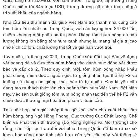
USD, tăng hơn 200% so với năm trước. Trong đó, thị trường Trung
Quốc chiếm tới 845 triệu USD, tương đương gần như toàn bộ giá
trị xuất khẩu của ngành hàng.
Nhu cầu tiêu thụ mạnh đã giúp Việt Nam trở thành nhà cung cấp
tôm hùm lớn nhất cho Trung Quốc, với sản lượng hơn 24.000 tấn,
chiếm khoảng một phần ba thị phần. Riêng tôm hùm bông dù sản
lượng không lớn bằng tôm hùm xanh nhưng lại mang lại giá trị cao
nhờ kích cỡ lớn, chất lượng thịt tốt và giá bán vượt trội.
Tuy nhiên, từ tháng 5/2023, Trung Quốc sửa đổi Luật Bảo vệ động
vật hoang dã và đưa
tôm hùm bông
vào danh mục động vật được
bảo vệ cấp độ 2. Theo quy định mới, tôm hùm bông nhập khẩu
phải chứng minh được nguồn gốc từ giống nhân tạo thế hệ F2 và
không sử dụng con giống khai thác từ tự nhiên. Đây là yêu cầu
đang tạo ra thách thức lớn cho ngành tôm hùm Việt Nam. Bởi hiện
nay, việc sản xuất giống tôm hùm bông nhân tạo đến thế hệ F2 vẫn
chưa được thương mại hóa trên phạm vi toàn cầu.
Tại cuộc họp bàn giải pháp tháo gỡ khó khăn cho xuất khẩu tôm
hùm bông, ông Ngô Hồng Phong, Cục trưởng Cục Chất lượng, Chế
biến và Phát triển thị trường (Bộ Nông nghiệp và Môi trường) cho
rằng, cần tiếp tục trao đổi với phía Trung Quốc để làm rõ cơ sở
khoa học cũng như tính phù hợp của yêu cầu này với thông lệ