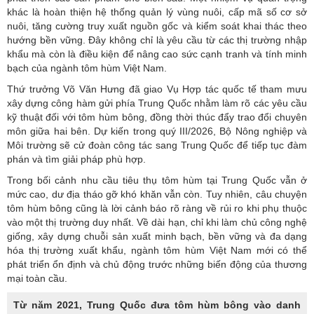
khác là hoàn thiện hệ thống quản lý vùng nuôi, cấp mã số cơ sở
nuôi, tăng cường truy xuất nguồn gốc và kiểm soát khai thác theo
hướng bền vững. Đây không chỉ là yêu cầu từ các thị trường nhập
khẩu mà còn là điều kiện để nâng cao sức cạnh tranh và tính minh
bạch của ngành tôm hùm Việt Nam.
Thứ trưởng Võ Văn Hưng đã giao Vụ Hợp tác quốc tế tham mưu
xây dựng công hàm gửi phía Trung Quốc nhằm làm rõ các yêu cầu
kỹ thuật đối với tôm hùm bông, đồng thời thúc đẩy trao đổi chuyên
môn giữa hai bên. Dự kiến trong quý III/2026, Bộ Nông nghiệp và
Môi trường sẽ cử đoàn công tác sang Trung Quốc để tiếp tục đàm
phán và tìm giải pháp phù hợp.
Trong bối cảnh nhu cầu tiêu thụ tôm hùm tại Trung Quốc vẫn ở
mức cao, dư địa tháo gỡ khó khăn vẫn còn. Tuy nhiên, câu chuyện
tôm hùm bông cũng là lời cảnh báo rõ ràng về rủi ro khi phụ thuộc
vào một thị trường duy nhất. Về dài hạn, chỉ khi làm chủ công nghệ
giống, xây dựng chuỗi sản xuất minh bạch, bền vững và đa dạng
hóa thị trường xuất khẩu, ngành tôm hùm Việt Nam mới có thể
phát triển ổn định và chủ động trước những biến động của thương
mại toàn cầu.
Từ năm 2021, Trung Quốc đưa tôm hùm bông vào danh