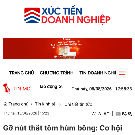
TRANG CHỦ
CHƯƠNG TRÌNH
TIN DOANH NGHIỆP
TIN
Toggl
naviga
ạo việc làm cho lao động Gia Lai
Người phụ nữ ở Hưng Yên suýt bị 
TIN MỚI
Thứ bảy, 08/08/2026
17
:
58
:
34
Trang chủ
Tin kinh tế
Chi tiết tin tức
+
A
-
A
|
Thứ hai, 15/06/2026
|
15:23
A
Gỡ nút thắt tôm hùm bông: Cơ hội