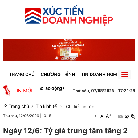
TRANG CHỦ
CHƯƠNG TRÌNH
TIN DOANH NGHIỆP
TIN
Toggl
naviga
, tạo việc làm cho lao động Gia Lai
Người phụ nữ ở Hưng Yên suýt 
TIN MỚI
Thứ sáu, 07/08/2026
17
:
21
:
29
Trang chủ
Tin kinh tế
Chi tiết tin tức
+
A
-
A
|
Thứ sáu, 12/06/2026
|
10:15
A
Ngày 12/6: Tỷ giá trung tâm tăng 2