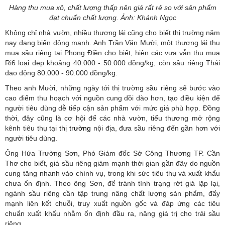
Hàng thu mua xô, chất lượng thấp nên giá rất rẻ so với sản phẩm
đạt chuẩn chất lượng. Ảnh: Khánh Ngọc
Không chỉ nhà vườn, nhiều thương lái cũng cho biết thị trường năm
nay đang biến động mạnh. Anh Trần Văn Mười, một thương lái thu
mua sầu riêng tại Phong Điền cho biết, hiện các vựa vẫn thu mua
Ri6 loại đẹp khoảng 40.000 - 50.000 đồng/kg, còn sầu riêng Thái
dao động 80.000 - 90.000 đồng/kg.
Theo anh Mười, những ngày tới thị trường sầu riêng sẽ bước vào
cao điểm thu hoạch với nguồn cung dồi dào hơn, tạo điều kiện để
người tiêu dùng dễ tiếp cận sản phẩm với mức giá phù hợp. Đồng
thời, đây cũng là cơ hội để các nhà vườn, tiểu thương mở rộng
kênh tiêu thụ tại
thị trường
nội địa, đưa sầu riêng đến gần hơn với
người tiêu dùng.
Ông Hứa Trường Sơn, Phó Giám đốc Sở Công Thương TP. Cần
Thơ cho biết, giá sầu riêng giảm mạnh thời gian gần đây do nguồn
cung tăng nhanh vào chính vụ, trong khi sức tiêu thụ và xuất khẩu
chưa ổn định. Theo ông Sơn, để tránh tình trạng rớt giá lặp lại,
ngành sầu riêng cần tập trung nâng chất lượng sản phẩm, đẩy
mạnh liên kết chuỗi, truy xuất nguồn gốc và đáp ứng các tiêu
chuẩn xuất khẩu nhằm ổn định đầu ra, nâng giá trị cho trái sầu
riêng.