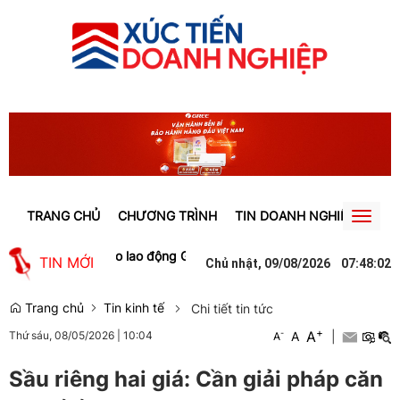
TRANG CHỦ
CHƯƠNG TRÌNH
TIN DOANH NGHIỆP
TIN
Toggl
naviga
ạo việc làm cho lao động Gia Lai
Người phụ nữ ở Hưng Yên suýt bị 
TIN MỚI
Chủ nhật, 09/08/2026
07
:
48
:
02
Trang chủ
Tin kinh tế
Chi tiết tin tức
+
A
-
A
|
Thứ sáu, 08/05/2026
|
10:04
A
Sầu riêng hai giá: Cần giải pháp căn