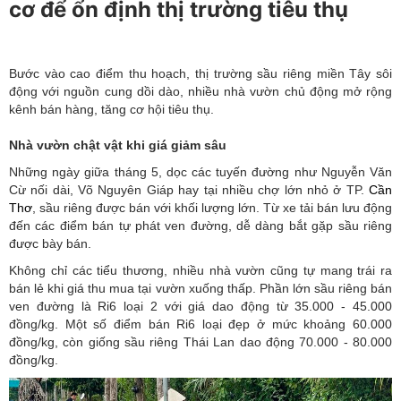
cơ để ổn định thị trường tiêu thụ
Bước vào cao điểm thu hoạch, thị trường sầu riêng miền Tây sôi
động với nguồn cung dồi dào, nhiều nhà vườn chủ động mở rộng
kênh bán hàng, tăng cơ hội tiêu thụ.
Nhà vườn chật vật khi giá giảm sâu
Những ngày giữa tháng 5, dọc các tuyến đường như Nguyễn Văn
Cừ nối dài, Võ Nguyên Giáp hay tại nhiều chợ lớn nhỏ ở TP.
Cần
Thơ
, sầu riêng được bán với khối lượng lớn. Từ xe tải bán lưu động
đến các điểm bán tự phát ven đường, dễ dàng bắt gặp sầu riêng
được bày bán.
Không chỉ các tiểu thương, nhiều nhà vườn cũng tự mang trái ra
bán lẻ khi giá thu mua tại vườn xuống thấp. Phần lớn sầu riêng bán
ven đường là Ri6 loại 2 với giá dao động từ 35.000 - 45.000
đồng/kg. Một số điểm bán Ri6 loại đẹp ở mức khoảng 60.000
đồng/kg, còn giống sầu riêng Thái Lan dao động 70.000 - 80.000
đồng/kg.