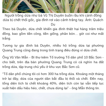
Người trồng dứa như bà Vũ Thị Duyên buồn rầu khi cánh đồng
dứa bị chết thối gốc, gia đình rơi vào cảnh trắng tay. Ảnh: Quách
Du
Theo bà Duyên, dứa chết khiến gia đình thiệt hại hàng trăm triệu
đồng, bao gồm tiền công, tiền giống, phân bón… giờ coi như mất
trắng.
Tương tự gia đình bà Duyên, nhiều hộ trồng dứa tại phường
Quang Trung cũng đang trong tình trạng điêu đứng vì dứa chết.
Ông Vũ Văn Mẫn - Bí thư kiêm Tổ trưởng Tổ dân phố 10 Bắc Sơn -
cho biết, trên địa bàn phường Quang Trung có cả nghìn ha đất
trồng dứa, tập trung chủ yếu ở khu vực Bắc Sơn cũ.
“Tổ dân phố chúng tôi có hơn 300 ha trồng dứa. Khoảng một tháng
trở lại đây, dứa của người dân bắt đầu bị thối và chết. Đến nay,
tổng diện tích bị chết khoảng 40%, diện tích còn lại vẫn tiếp tục
xuất hiện dấu hiệu héo, chết, chưa dừng lại” - ông Mẫn thông tin.