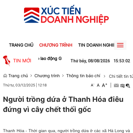
TRANG CHỦ
CHƯƠNG TRÌNH
TIN DOANH NGHIỆP
TIN
Toggl
naviga
ạo việc làm cho lao động Gia Lai
Người phụ nữ ở Hưng Yên suýt bị 
TIN MỚI
Thứ bảy, 08/08/2026
15
:
53
:
03
Trang chủ
Chương trình
Thông tin báo chí
Chi tiết tin t
+
A
-
A
|
Thứ tư, 03/12/2025
|
12:18
A
Người trồng dứa ở Thanh Hóa điêu
đứng vì cây chết thối gốc
Thanh Hóa - Thời gian qua, người trồng dứa ở các xã Hà Long và