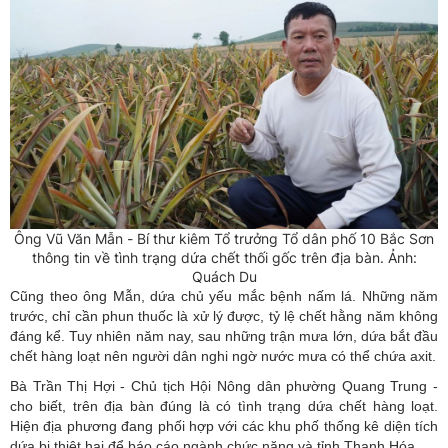
Ông Vũ Văn Mẫn - Bí thư kiêm Tổ trưởng Tổ dân phố 10 Bắc Sơn
thông tin về tình trạng dứa chết thối gốc trên địa bàn. Ảnh:
Quách Du
Cũng theo ông Mẫn, dứa chủ yếu mắc bệnh nấm lá. Những năm
trước, chỉ cần phun thuốc là xử lý được, tỷ lệ chết hằng năm không
đáng kể. Tuy nhiên năm nay, sau những trận mưa lớn, dứa bắt đầu
chết hàng loạt nên người dân nghi ngờ nước mưa có thể chứa axit.
Bà Trần Thị Hợi - Chủ tịch Hội Nông dân phường Quang Trung -
cho biết, trên địa bàn đúng là có tình trạng dứa chết hàng loạt.
Hiện địa phương đang phối hợp với các khu phố thống kê diện tích
dứa bị thiệt hại để báo cáo ngành chức năng và tỉnh Thanh Hóa.