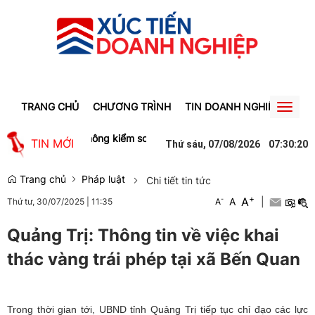
TRANG CHỦ
CHƯƠNG TRÌNH
TIN DOANH NGHIỆP
TIN
Toggl
naviga
huộc về cổ đông không kiểm soát?
Khởi động xét chọn "Doanh nghi
TIN MỚI
Thứ sáu, 07/08/2026
07
:
30
:
20
Trang chủ
Pháp luật
Chi tiết tin tức
+
A
-
A
|
Thứ tư, 30/07/2025
|
11:35
A
Quảng Trị: Thông tin về việc khai
thác vàng trái phép tại xã Bến Quan
Trong thời gian tới, UBND tỉnh Quảng Trị tiếp tục chỉ đạo các lực