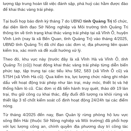
lượng tập trung hoàn tất việc đánh sập, phá huỷ các hầm được đào
để khai thác vàng trái phép.
Tại buổi họp báo định kỳ tháng 7 do UBND
tỉnh Quảng Trị
tổ chức,
đại diện lãnh đạo Sở Nông nghiệp và Môi trường tỉnh Quảng Trị
thông tin về tình trạng khai thác vàng trái phép tại xã Vĩnh Ô, huyện
Vĩnh Linh (nay là xã Bến Quan, tỉnh Quảng Trị) vào tháng 4/2025,
UBND tỉnh Quảng Trị đã chỉ đạo các đơn vị, địa phương liên quan
kiểm tra, xác minh và đề xuất hướng xử lý.
Theo đó, khu vực này (trước đây là xã Vĩnh Hà và Vĩnh Ô,
tỉnh
Quảng Trị
(cũ)) hoạt động khai thác vàng trái phép từng diễn biến
phức tạp, tập trung tại các tiểu khu 582, 583 (xã Vĩnh Ô cũ) và
575H (xã Vĩnh Hà cũ). Qua kiểm tra, lực lượng chức năng ghi nhận
dấu vết hoạt động trái phép như lán trại, máy móc, thiết bị và hệ
thống hầm lò cũ. Các đơn vị đã tiến hành truy quét, tháo dỡ 19 lán
trại, thu giữ công cụ khai thác, đẩy đuổi đối tượng ra khỏi rừng và
thiết lập 3 tổ chốt kiểm soát cố định hoạt động 24/24h tại các điểm
nóng.
Từ tháng 4/2025 đến nay, Ban Quản lý rừng phòng hộ lưu vực
sông Bến Hải (thuộc Sở Nông nghiệp và Môi trường) đã phối hợp
với lực lượng công an, chính quyền địa phương duy trì công tác