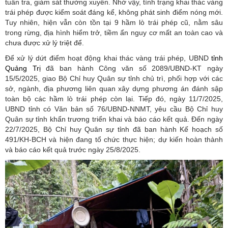
tuần tra, giám sát thường xuyên. Nhờ vậy, tình trạng khai thác vàng
trái phép được kiểm soát đáng kể, không phát sinh điểm nóng mới.
Tuy nhiên, hiện vẫn còn tồn tại 9 hầm lò trái phép cũ, nằm sâu
trong rừng, địa hình hiểm trở, tiềm ẩn nguy cơ mất an toàn cao và
chưa được xử lý triệt để.
Để xử lý dứt điểm hoạt động khai thác vàng trái phép, UBND
tỉnh
Quảng Trị
đã ban hành Công văn số 2089/UBND-KT ngày
15/5/2025, giao Bộ Chỉ huy Quân sự tỉnh chủ trì, phối hợp với các
sở, ngành, địa phương liên quan xây dựng phương án đánh sập
toàn bộ các hầm lò trái phép còn lại. Tiếp đó, ngày 11/7/2025,
UBND tỉnh có Văn bản số 76/UBND-NNMT, yêu cầu Bộ Chỉ huy
Quân sự tỉnh khẩn trương triển khai và báo cáo kết quả. Đến ngày
22/7/2025, Bộ Chỉ huy Quân sự tỉnh đã ban hành Kế hoạch số
491/KH-BCH và hiện đang tổ chức thực hiện; dự kiến hoàn thành
và báo cáo kết quả trước ngày 25/8/2025.