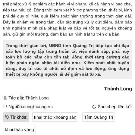
trái phép; xử lý nghiêm các hành vi vi phạm, kể cả hành vi bao che,
tiếp tay nếu có. Đồng thời xem xét hỗ trợ phương tiện, thiết bị, kinh
phí để duy trì hiệu quả kiểm soát hiện trường trong thời gian dài.
Đây là nhiệm vụ trọng tâm, cần tập trung xử lý dứt điểm, đảm bảo
tính nghiêm minh của pháp luật và bảo vệ tốt tài nguyên khoáng
sản, giữ gìn môi trường, đảm bảo an ninh trật tự trên địa bàn.
Trong thời gian tới, UBND tỉnh Quảng Trị tiếp tục chỉ đạo
các lực lượng tập trung hoàn tất việc đánh sập, phá huỷ
toàn bộ các hầm còn tồn tại; đồng thời tăng cường các
biện pháp ngăn chặn tái diễn như: Kiểm soát chặt tuyến
rừng, duy trì các tổ chốt cố định và lưu động, ứng dụng
thiết bị bay không người lái để giám sát từ xa.
Thành Long
Tác giả:
Thành Long
Nguồn:
congthuong.vn
Sao chép liên kết
Từ khóa:
khai thác khoáng sản
Tỉnh Quảng Trị
khai thác vàng