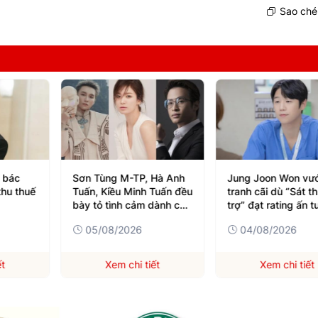
Sao chép
 bác
Sơn Tùng M-TP, Hà Anh
Jung Joon Won vư
thu thuế
Tuấn, Kiều Minh Tuấn đều
tranh cãi dù “Sát th
bày tỏ tình cảm dành cho
trợ” đạt rating ấn 
Song Hye Kyo
05/08/2026
04/08/2026
ết
Xem chi tiết
Xem chi tiết