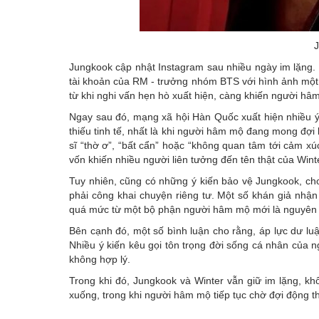
Jungkook cập nhật Instagram sau nhiều ngày im lặng. Tu
tài khoản của RM - trưởng nhóm BTS với hình ảnh một 
từ khi nghi vấn hẹn hò xuất hiện, càng khiến người h
Ngay sau đó, mạng xã hội Hàn Quốc xuất hiện nhiều ý
thiếu tinh tế, nhất là khi người hâm mộ đang mong đợi l
sĩ “thờ ơ”, “bất cẩn” hoặc “không quan tâm tới cảm x
vốn khiến nhiều người liên tưởng đến tên thật của Wint
Tuy nhiên, cũng có những ý kiến bảo vệ Jungkook, cho
phải công khai chuyện riêng tư. Một số khán giả nhận
quá mức từ một bộ phận người hâm mộ mới là nguyên nh
Bên cạnh đó, một số bình luận cho rằng, áp lực dư lu
Nhiều ý kiến kêu gọi tôn trọng đời sống cá nhân của n
không hợp lý.
Trong khi đó, Jungkook và Winter vẫn giữ im lặng, kh
xuống, trong khi người hâm mộ tiếp tục chờ đợi động th