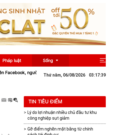
Pháp luật
Sống
acebook, người phụ nữ bị xử phạt 12,5 triệu đồng
Gia Lai: Chế biến
Thứ năm, 06/08/2026
03
:
17
:
39
Giải trí
Du lịch
TIN TIÊU ĐIỂM
Lý do lợi nhuận nhiều chủ đầu tư khu
công nghiệp sụt giảm
Gỡ điểm nghẽn mặt bằng từ chính
sách tái định cư