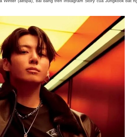
à Winter (aespa), bài đăng trên Instagram Story của Jungkook bất n