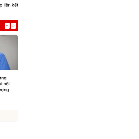
 liên kết
ớng
Kim Soo Hyun sẽ tổ chức
Trần Vỹ Đình bật khó
ủ nội
buổi gặp mặt 20.000 fan
tái xuất
tượng
ngay khi trở lại
04/08/2026
04/08/2026
Xem chi tiết
Xem chi tiết