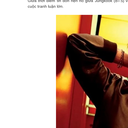
Giữa thời điểm tin đồn hẹn hò giữa Jungkook (BTS) v
Emagazine
cuộc tranh luận lớn.