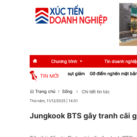
Chương trình
Tin doanh nghiệ
 chủ đầu tư khu công nghiệp sụt giảm
Gỡ điểm nghẽn mặt bằng từ c
TIN MỚI
Diễn giả
Tin tức
Trang chủ
Sống
Chi tiết tin tức
Thứ năm, 11/12/2025
|
14:01
Thông tin báo chí
Gương mặt tiêu biể
Sự kiện
Doanh nghiệp tiêu b
Jungkook BTS gây tranh cãi g
Thương hiệu