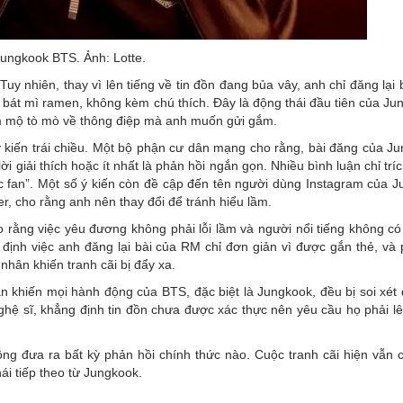
Jungkook BTS. Ảnh: Lotte.
y nhiên, thay vì lên tiếng về tin đồn đang bủa vây, anh chỉ đăng lại b
bát mì ramen, không kèm chú thích. Đây là động thái đầu tiên của Ju
âm mộ tò mò về thông điệp mà anh muốn gửi gắm.
 kiến trái chiều. Một bộ phận cư dân mạng cho rằng, bài đăng của Ju
ời giải thích hoặc ít nhất là phản hồi ngắn gọn. Nhiều bình luận chỉ tr
úc fan”. Một số ý kiến còn đề cập đến tên người dùng Instagram của J
er, cho rằng anh nên thay đổi để tránh hiểu lầm.
 rằng việc yêu đương không phải lỗi lầm và người nổi tiếng không có
 định việc anh đăng lại bài của RM chỉ đơn giản vì được gắn thẻ, và
ân khiến tranh cãi bị đẩy xa.
ận khiến mọi hành động của BTS, đặc biệt là Jungkook, đều bị soi xét
ghệ sĩ, khẳng định tin đồn chưa được xác thực nên yêu cầu họ phải lên
ông đưa ra bất kỳ phản hồi chính thức nào. Cuộc tranh cãi hiện vẫn 
ái tiếp theo từ Jungkook.