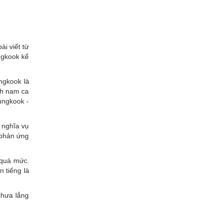
ài viết từ
ngkook kể
ngkook là
ích nam ca
ungkook -
 nghĩa vụ
 phản ứng
 quá mức.
 tiếng là
chưa lắng