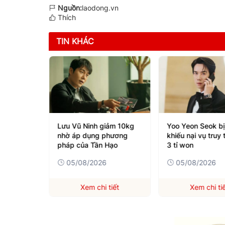
Nguồn:
laodong.vn
Thích
TIN KHÁC
Big Bang
Lưu Vũ Ninh giảm 10kg
Yoo Yeon Seok bị
cao nhất
nhờ áp dụng phương
khiếu nại vụ truy 
pháp của Tần Hạo
3 tỉ won
05/08/2026
05/08/2026
iết
Xem chi tiết
Xem chi ti