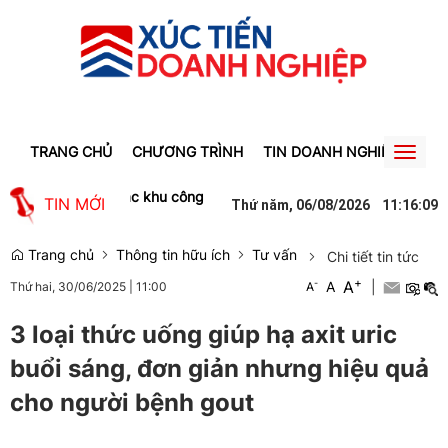
TRANG CHỦ
CHƯƠNG TRÌNH
TIN DOANH NGHIỆP
TIN
Toggl
naviga
 nghiệp trong các khu công nghiệp ở Lâm Đồng săn đón
Lào Cai:
TIN MỚI
Thứ năm, 06/08/2026
11
:
16
:
09
Trang chủ
Thông tin hữu ích
Tư vấn
Chi tiết tin tức
+
A
-
A
|
Thứ hai, 30/06/2025
|
11:00
A
3 loại thức uống giúp hạ axit uric
buổi sáng, đơn giản nhưng hiệu quả
cho người bệnh gout