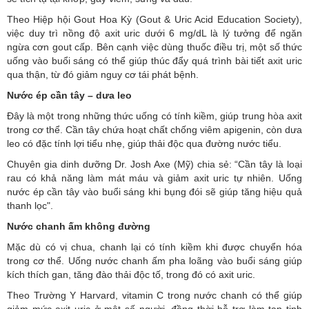
Theo Hiệp hội Gout Hoa Kỳ (Gout & Uric Acid Education Society),
việc duy trì nồng độ axit uric dưới 6 mg/dL là lý tưởng để ngăn
ngừa cơn gout cấp. Bên cạnh việc dùng thuốc điều trị, một số thức
uống vào buổi sáng có thể giúp thúc đẩy quá trình bài tiết axit uric
qua thận, từ đó giảm nguy cơ tái phát bệnh.
Nước ép cần tây – dưa leo
Đây là một trong những thức uống có tính kiềm, giúp trung hòa axit
trong cơ thể. Cần tây chứa hoạt chất chống viêm apigenin, còn dưa
leo có đặc tính lợi tiểu nhẹ, giúp thải độc qua đường nước tiểu.
Chuyên gia dinh dưỡng Dr. Josh Axe (Mỹ) chia sẻ: “Cần tây là loại
rau có khả năng làm mát máu và giảm axit uric tự nhiên. Uống
nước ép cần tây vào buổi sáng khi bụng đói sẽ giúp tăng hiệu quả
thanh lọc".
Nước chanh ấm không đường
Mặc dù có vị chua, chanh lại có tính kiềm khi được chuyển hóa
trong cơ thể. Uống nước chanh ấm pha loãng vào buổi sáng giúp
kích thích gan, tăng đào thải độc tố, trong đó có axit uric.
Theo Trường Y Harvard, vitamin C trong nước chanh có thể giúp