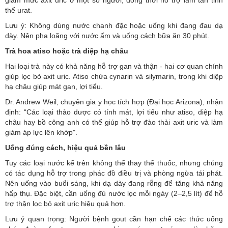
giảm mức axit uric ở một số người, đồng thời hỗ trợ làm tan tinh
thể urat.
Lưu ý: Không dùng nước chanh đặc hoặc uống khi đang đau dạ
dày. Nên pha loãng với nước ấm và uống cách bữa ăn 30 phút.
Trà hoa atiso hoặc trà diệp hạ châu
Hai loại trà này có khả năng hỗ trợ gan và thận - hai cơ quan chính
giúp lọc bỏ axit uric. Atiso chứa cynarin và silymarin, trong khi diệp
hạ châu giúp mát gan, lợi tiểu.
Dr. Andrew Weil, chuyên gia y học tích hợp (Đại học Arizona), nhận
định: “Các loại thảo dược có tính mát, lợi tiểu như atiso, diệp hạ
châu hay bồ công anh có thể giúp hỗ trợ đào thải axit uric và làm
giảm áp lực lên khớp".
Uống đúng cách, hiệu quả bền lâu
Tuy các loại nước kể trên không thể thay thế thuốc, nhưng chúng
có tác dụng hỗ trợ trong phác đồ điều trị và phòng ngừa tái phát.
Nên uống vào buổi sáng, khi dạ dày đang rỗng để tăng khả năng
hấp thụ. Đặc biệt, cần uống đủ nước lọc mỗi ngày (2–2,5 lít) để hỗ
trợ thận lọc bỏ axit uric hiệu quả hơn.
Lưu ý quan trọng: Người bệnh gout cần hạn chế các thức uống