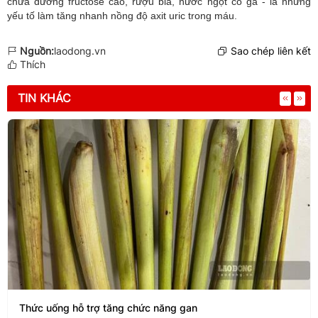
chứa đường fructose cao, rượu bia, nước ngọt có ga - là những
yếu tố làm tăng nhanh nồng độ axit uric trong máu.
Nguồn:
laodong.vn
Sao chép liên kết
Thích
TIN KHÁC
Thức uống hỗ trợ tăng chức năng gan