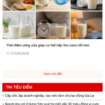
điểm uống sữa giúp cơ thể hấp thụ canxi tốt hơn
Lượng 
/08/2026
07/
Xem chi tiết
TIN TIÊU ĐIỂM
Cấp vốn, lập doanh nghiệp, tạo việc làm cho lao động Gia Lai
Người phụ nữ ở Hưng Yên suýt bị mất gần 30 triệu đồng vì cuộc