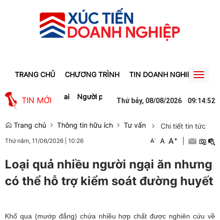
TRANG CHỦ
CHƯƠNG TRÌNH
TIN DOANH NGHIỆP
TIN
Toggl
naviga
ho lao động Gia Lai
Người phụ nữ ở Hưng Yên suýt bị mất gần 30 tr
TIN MỚI
Thứ bảy, 08/08/2026
09
:
14
:
52
Trang chủ
Thông tin hữu ích
Tư vấn
Chi tiết tin tức
+
A
-
A
|
Thứ năm, 11/06/2026
|
10:26
A
Loại quả nhiều người ngại ăn nhưng
có thể hỗ trợ kiểm soát đường huyết
Khổ qua (mướp đắng) chứa nhiều hợp chất được nghiên cứu về