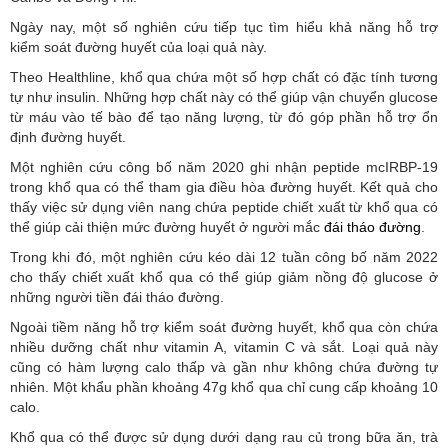
Ngày nay, một số nghiên cứu tiếp tục tìm hiểu khả năng hỗ trợ
kiểm soát đường huyết của loại quả này.
Theo Healthline, khổ qua chứa một số hợp chất có đặc tính tương
tự như insulin. Những hợp chất này có thể giúp vận chuyển glucose
từ máu vào tế bào để tạo năng lượng, từ đó góp phần hỗ trợ ổn
định đường huyết.
Một nghiên cứu công bố năm 2020 ghi nhận peptide mcIRBP-19
trong khổ qua có thể tham gia điều hòa đường huyết. Kết quả cho
thấy việc sử dụng viên nang chứa peptide chiết xuất từ khổ qua có
thể giúp cải thiện mức đường huyết ở người mắc
đái tháo đường
.
Trong khi đó, một nghiên cứu kéo dài 12 tuần công bố năm 2022
cho thấy chiết xuất khổ qua có thể giúp giảm nồng độ glucose ở
những người tiền đái tháo đường.
Ngoài tiềm năng hỗ trợ kiểm soát đường huyết, khổ qua còn chứa
nhiều dưỡng chất như vitamin A, vitamin C và sắt. Loại quả này
cũng có hàm lượng calo thấp và gần như không chứa đường tự
nhiên. Một khẩu phần khoảng 47g khổ qua chỉ cung cấp khoảng 10
calo.
Khổ qua có thể được sử dụng dưới dạng rau củ trong bữa ăn, trà