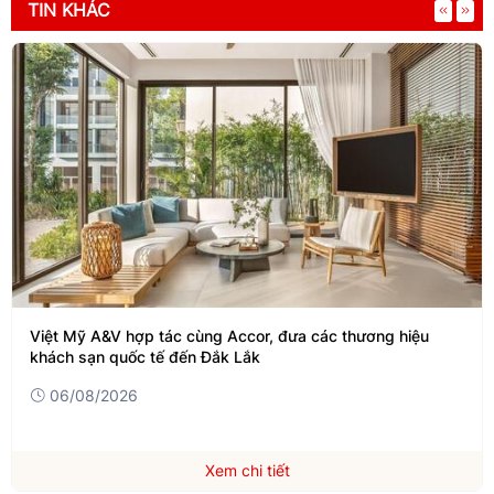
TIN KHÁC
Mỹ A&V hợp tác cùng Accor, đưa các thương hiệu
Hợp đồ
 sạn quốc tế đến Đắk Lắk
doanh 
/08/2026
06/
Xem chi tiết