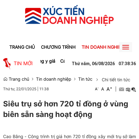
TRANG CHỦ
CHƯƠNG TRÌNH
TIN DOANH NGHIỆP
TIN
Toggl
naviga
xuất thuốc Đông y giả
Cảnh báo lừa đảo đổi tiền qua mạng với tài
TIN MỚI
Thứ năm, 06/08/2026
07
:
38
:
36
Trang chủ
Tin doanh nghiệp
Tin tức
Chi tiết tin tức
+
A
-
A
|
Thứ tư, 22/01/2025
|
11:38
A
Siêu trụ sở hơn 720 tỉ đồng ở vùng
biên sẵn sàng hoạt động
Cao Bằng - Công trình trị giá hơn 720 tỉ đồng xây mới trụ sở làm