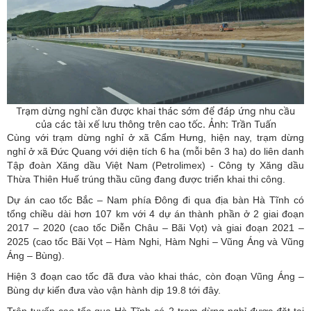
Trạm dừng nghỉ cần được khai thác sớm để đáp ứng nhu cầu
của các tài xế lưu thông trên cao tốc. Ảnh: Trần Tuấn
Cùng với trạm dừng nghỉ ở xã Cẩm Hưng, hiện nay, trạm dừng
nghỉ ở xã Đức Quang với diện tích 6 ha (mỗi bên 3 ha) do liên danh
Tập đoàn Xăng dầu Việt Nam (Petrolimex) - Công ty Xăng dầu
Thừa Thiên Huế trúng thầu cũng đang được triển khai thi công.
Dự án cao tốc Bắc – Nam phía Đông đi qua địa bàn Hà Tĩnh có
tổng chiều dài hơn 107 km với 4 dự án thành phần ở 2 giai đoạn
2017 – 2020 (cao tốc Diễn Châu – Bãi Vọt) và giai đoạn 2021 –
2025 (cao tốc Bãi Vọt – Hàm Nghi, Hàm Nghi – Vũng Áng và Vũng
Áng – Bùng).
Hiện 3 đoạn cao tốc đã đưa vào khai thác, còn đoạn Vũng Áng –
Bùng dự kiến đưa vào vận hành dịp 19.8 tới đây.
Trên tuyến cao tốc qua Hà Tĩnh có 2 trạm dừng nghỉ được đặt tại