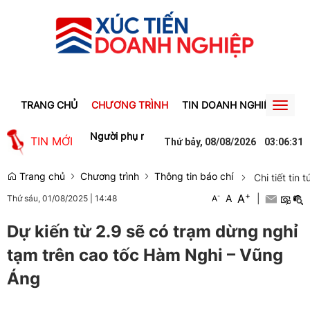
TRANG CHỦ
CHƯƠNG TRÌNH
TIN DOANH NGHIỆP
TIN
Toggl
naviga
 động Gia Lai
Người phụ nữ ở Hưng Yên suýt bị mất gần 30 triệu đồ
TIN MỚI
Thứ bảy, 08/08/2026
03
:
06
:
32
Trang chủ
Chương trình
Thông tin báo chí
Chi tiết tin t
+
A
-
A
|
Thứ sáu, 01/08/2025
|
14:48
A
Dự kiến từ 2.9 sẽ có trạm dừng nghỉ
tạm trên cao tốc Hàm Nghi – Vũng
Áng