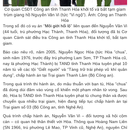
Cơ quan CSĐT Công an tỉnh Thanh Hóa khởi tố và bắt tạm giam
trùm giang hồ Nguyễn Văn Vi (tức “Vi ngộ”). Ảnh: Công an Thanh
Hóa
Trong số đó có vụ án “
Môi
giới hối
lộ
” liên quan đến Nguyễn Văn Vi
(44 tuổi, trú phường Hạc Thành, Thanh Hóa), đối tượng đã bị Cơ
quan Cảnh sát điều tra Công an tỉnh Thanh Hóa khởi tố, bắt tạm
giam.
Báo cáo nêu rõ, năm 2005, Nguyễn Ngọc Hòa (tức Hòa “chua”,
sinh năm 1976, trước đây trú phường Lam Sơn, TP Thanh Hóa cũ,
nay là phường Hạc Thành) bị TAND tỉnh Thanh Hóa tuyên phạt 10
năm tù về các tội “Giết người” và “Tàng trữ trái phép vũ khí quân
dụng”, chấp hành án tại Trại giam Thanh Lâm (Bộ Công an).
Trong quá trình thi hành án, do mâu thuẫn với bạn tù, Hòa “chua”
đã dùng dùi đâm vào vùng cổ khiến một phạm nhân tử vong. Sau
đó, Hòa bị TAND tỉnh Thanh Hóa tuyên phạt tù chung thân và được
chuyển qua nhiều trại giam, hiện đang tiếp tục chấp hành án tại
Trại giam số 03 (Bộ Công an, tỉnh Nghệ An).
Quá trình chấp hành án, Nguyễn Văn Vi – đối tượng xã hội cộm
cán – có quan hệ thân thiết với Hòa. Thông qua Hoàng Nam Liên
(SN 1966, trú phường Lê Mao, TP Vinh cũ, Nghệ An), nguyên Chỉ