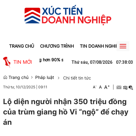
TRANG CHỦ
CHƯƠNG TRÌNH
TIN DOANH NGHIỆP
TIN
Toggl
naviga
ăng bằng lần nhưng hơn 90% số này lại thuộc về cổ đông không kiểm 
TIN MỚI
Thứ sáu, 07/08/2026
07
:
38
:
03
Trang chủ
Pháp luật
Chi tiết tin tức
+
A
-
A
|
Thứ tư, 10/12/2025
|
09:11
A
Lộ diện người nhận 350 triệu đồng
của trùm giang hồ Vi “ngộ” để chạy
án