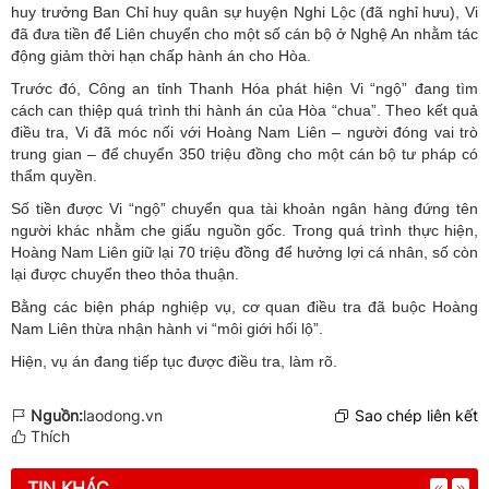
huy trưởng Ban Chỉ huy quân sự huyện Nghi Lộc (đã nghỉ hưu), Vi
đã đưa tiền để Liên chuyển cho một số cán bộ ở Nghệ An nhằm tác
động giảm thời hạn chấp hành án cho Hòa.
Trước đó, Công an tỉnh Thanh Hóa phát hiện Vi “ngộ” đang tìm
cách can thiệp quá trình thi hành án của Hòa “chua”. Theo kết quả
điều tra, Vi đã móc nối với Hoàng Nam Liên – người đóng vai trò
trung gian – để chuyển 350 triệu đồng cho một cán bộ tư pháp có
thẩm quyền.
Số tiền được Vi “ngộ” chuyển qua tài khoản ngân hàng đứng tên
người khác nhằm che giấu nguồn gốc. Trong quá trình thực hiện,
Hoàng Nam Liên giữ lại 70 triệu đồng để hưởng lợi cá nhân, số còn
lại được chuyển theo thỏa thuận.
Bằng các biện pháp nghiệp vụ, cơ quan điều tra đã buộc Hoàng
Nam Liên thừa nhận hành vi “môi giới hối lộ”.
Hiện, vụ án đang tiếp tục được điều tra, làm rõ.
Nguồn:
laodong.vn
Sao chép liên kết
Thích
TIN KHÁC