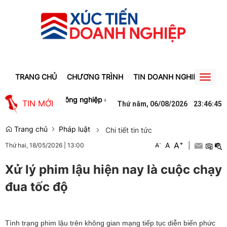
TRANG CHỦ
CHƯƠNG TRÌNH
TIN DOANH NGHIỆP
TIN
Toggl
naviga
trong các khu công nghiệp ở Lâm Đồng săn đón
Lào Cai: Tạm giữ
TIN MỚI
Thứ năm, 06/08/2026
23
:
46
:
45
Trang chủ
Pháp luật
Chi tiết tin tức
+
A
-
A
|
Thứ hai, 18/05/2026
|
13:00
A
Xử lý phim lậu hiện nay là cuộc chạy
đua tốc độ
Tình trạng phim lậu trên không gian mạng tiếp tục diễn biến phức