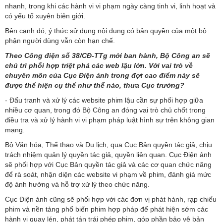
nhanh, trong khi các hành vi vi phạm ngày càng tinh vi, linh hoạt và
có yếu tố xuyên biên giới.
Bên cạnh đó, ý thức sử dụng nội dung có bản quyền của một bộ
phận người dùng vẫn còn hạn chế.
Theo Công điện số 38/CĐ-TTg mới ban hành, Bộ Công an sẽ
chủ trì phối hợp triệt phá các web lậu lớn. Với vai trò về
chuyên môn của Cục Điện ảnh trong đợt cao điểm này sẽ
được thể hiện cụ thể như thế nào, thưa Cục trưởng?
- Đấu tranh và xử lý các website phim lậu cần sự phối hợp giữa
nhiều cơ quan, trong đó Bộ Công an đóng vai trò chủ chốt trong
điều tra và xử lý hành vi vi phạm pháp luật hình sự trên không gian
mạng.
Bộ Văn hóa, Thể thao và Du lịch, qua Cục Bản quyền tác giả, chịu
trách nhiệm quản lý quyền tác giả, quyền liên quan. Cục Điện ảnh
sẽ phối hợp với Cục Bản quyền tác giả và các cơ quan chức năng
để rà soát, nhận diện các website vi phạm về phim, đánh giá mức
độ ảnh hưởng và hỗ trợ xử lý theo chức năng.
Cục Điện ảnh cũng sẽ phối hợp với các đơn vị phát hành, rạp chiếu
phim và nền tảng phổ biến phim hợp pháp để phát hiện sớm các
hành vi quay lén, phát tán trái phép phim, góp phần bảo vệ bản