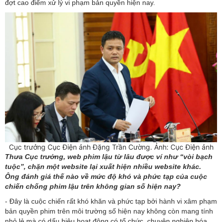
đợt cao điểm xử lý vi phạm bản quyền hiện nay.
Cục trưởng Cục Điện ảnh Đặng Trần Cường. Ảnh: Cục Điện ảnh
Thưa Cục trưởng, web phim lậu từ lâu được ví như “vòi bạch
tuộc”, chặn một website lại xuất hiện nhiều website khác.
Ông đánh giá thế nào về mức độ khó và phức tạp của cuộc
chiến chống phim lậu trên không gian số hiện nay?
- Đây là cuộc chiến rất khó khăn và phức tạp bởi hành vi xâm phạm
bản quyền phim trên môi trường số hiện nay không còn mang tính
nhỏ lẻ mà có dấu hiệu hoạt động có tổ chức, chuyên nghiệp hóa,