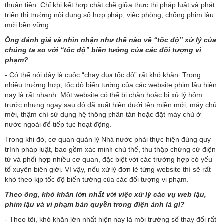
thuận tiện. Chỉ khi kết hợp chặt chẽ giữa thực thi pháp luật và phát
triển thị trường nội dung số hợp pháp, việc phòng, chống phim lậu
mới bền vững.
Ông đánh giá và nhìn nhận như thế nào về “tốc độ” xử lý của
chúng ta so với “tốc độ” biến tướng của các đối tượng vi
phạm?
- Có thể nói đây là cuộc “chạy đua tốc độ” rất khó khăn. Trong
nhiều trường hợp, tốc độ biến tướng của các website phim lậu hiện
nay là rất nhanh. Một website có thể bị chặn hoặc bị xử lý hôm
trước nhưng ngay sau đó đã xuất hiện dưới tên miền mới, máy chủ
mới, thậm chí sử dụng hệ thống phân tán hoặc đặt máy chủ ở
nước ngoài để tiếp tục hoạt động.
Trong khi đó, cơ quan quản lý Nhà nước phải thực hiện đúng quy
trình pháp luật, bao gồm xác minh chủ thể, thu thập chứng cứ điện
tử và phối hợp nhiều cơ quan, đặc biệt với các trường hợp có yếu
tố xuyên biên giới. Vì vậy, nếu xử lý đơn lẻ từng website thì sẽ rất
khó theo kịp tốc độ biến tướng của các đối tượng vi phạm.
Theo ông, khó khăn lớn nhất với việc xử lý các vụ web lậu,
phim lậu và vi phạm bản quyền trong điện ảnh là gì?
- Theo tôi, khó khăn lớn nhất hiện nay là môi trường số thay đổi rất