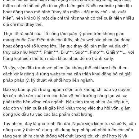
thậm chí có thể có yếu tố xuyên biên giới. Nhiều website phim lậu
hoạt động theo mô hình “thay tên miền - đổi máy chủ - tái xuất
hiện”, nên khi xử lý một địa chỉ thì rất nhanh có thể xuất hiện nhiều
địa chỉ mới thay thế.
Thực tế rà soát của Tổ công tác quản lý phim trên không gian
mạng thuộc Cục Điện ảnh cho thấy, nhiều website phim lậu đang
hoạt động với số lượng lớn, liên tục thay đổi tên miền và địa chỉ
truy cập như Mot***, Phim***, Bilu***, Sub***, Fmo***, Ghiền***… với
hàng loạt biến thể tên miền khác nhau để né tránh xử lý.
Vì vậy, việc đấu tranh với phim lậu không thể chỉ thực hiện theo
cách xử lý riêng lẻ từng website mà cần triển khai đồng bộ cả giải
pháp pháp lý, kỹ thuật và phối hợp liên ngành.
Bảo vệ bản quyền trong ngành điện ảnh không chỉ bảo vệ quyền
lợi của nhà sản xuất mà còn bảo vệ môi trường sáng tạo và sự
phát triển bền vững của ngành. Nếu tình trạng phim lậu tiếp tục,
các đơn vị sản xuất sẽ gặp khó khăn trong việc thu hồi vốn, giảm
động lực đầu tư vào các tác phẩm chất lượng.
Tuy nhiên, đây là quá trình lâu dài. Ngoài việc kiểm tra và xử lý, cần
nâng cao ý thức sử dụng nội dung hợp pháp và phát triển các nền
tảng xem phim chính thống với chất lượng tốt, chi phí hợp lý và