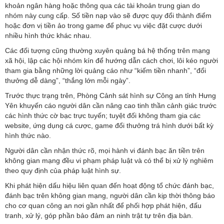
khoản ngân hàng hoặc thông qua các tài khoản trung gian do
nhóm này cung cấp. Số tiền nạp vào sẽ được quy đổi thành điểm
hoặc đơn vị tiền ảo trong game để phục vụ việc đặt cược dưới
nhiều hình thức khác nhau.
Các đối tượng cũng thường xuyên quảng bá hệ thống trên mạng
xã hội, lập các hội nhóm kín để hướng dẫn cách chơi, lôi kéo người
tham gia bằng những lời quảng cáo như “kiếm tiền nhanh”, “đổi
thưởng dễ dàng”, “thắng lớn mỗi ngày”.
Trước thực trạng trên, Phòng Cảnh sát hình sự Công an tỉnh Hưng
Yên khuyến cáo người dân cần nâng cao tinh thần cảnh giác trước
các hình thức cờ bạc trực tuyến; tuyệt đối không tham gia các
website, ứng dụng cá cược, game đổi thưởng trá hình dưới bất kỳ
hình thức nào.
Người dân cần nhận thức rõ, mọi hành vi đánh bạc ăn tiền trên
không gian mạng đều vi phạm pháp luật và có thể bị xử lý nghiêm
theo quy định của pháp luật hình sự.
Khi phát hiện dấu hiệu liên quan đến hoạt động tổ chức đánh bạc,
đánh bạc trên không gian mạng, người dân cần kịp thời thông báo
cho cơ quan công an nơi gần nhất để phối hợp phát hiện, đấu
tranh, xử lý, góp phần bảo đảm an ninh trật tự trên địa bàn.