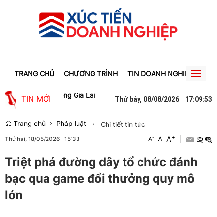
TRANG CHỦ
CHƯƠNG TRÌNH
TIN DOANH NGHIỆP
TIN
Toggl
naviga
ệc làm cho lao động Gia Lai
Người phụ nữ ở Hưng Yên suýt bị mất g
TIN MỚI
Thứ bảy, 08/08/2026
17
:
09
:
53
Trang chủ
Pháp luật
Chi tiết tin tức
+
A
-
A
|
Thứ hai, 18/05/2026
|
15:33
A
Triệt phá đường dây tổ chức đánh
bạc qua game đổi thưởng quy mô
lớn