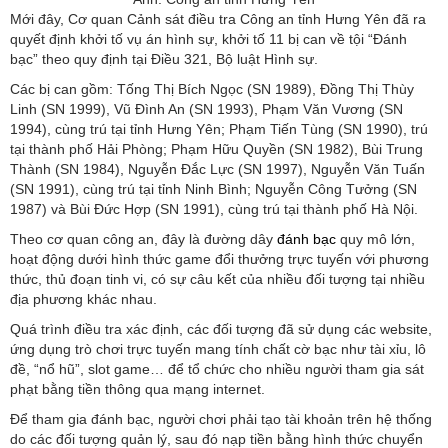
Mới đây, Cơ quan Cảnh sát điều tra Công an tỉnh Hưng Yên đã ra
quyết định khởi tố vụ án hình sự, khởi tố 11 bị can về tội “Đánh
bạc” theo quy định tại Điều 321, Bộ luật Hình sự.
Các bị can gồm: Tống Thị Bích Ngọc (SN 1989), Đồng Thị Thùy
Linh (SN 1999), Vũ Đình An (SN 1993), Phạm Văn Vương (SN
1994), cùng trú tại tỉnh Hưng Yên; Phạm Tiến Tùng (SN 1990), trú
tại thành phố Hải Phòng; Phạm Hữu Quyền (SN 1982), Bùi Trung
Thành (SN 1984), Nguyễn Đắc Lực (SN 1997), Nguyễn Văn Tuấn
(SN 1991), cùng trú tại tỉnh Ninh Bình; Nguyễn Công Tưởng (SN
1987) và Bùi Đức Hợp (SN 1991), cùng trú tại thành phố Hà Nội.
Theo cơ quan công an, đây là đường dây
đánh bạc
quy mô lớn,
hoạt động dưới hình thức game đổi thưởng trực tuyến với phương
thức, thủ đoạn tinh vi, có sự câu kết của nhiều đối tượng tại nhiều
địa phương khác nhau.
Quá trình điều tra xác định, các đối tượng đã sử dụng các website,
ứng dụng trò chơi trực tuyến mang tính chất cờ bạc như tài xỉu, lô
đề, “nổ hũ”, slot game… để tổ chức cho nhiều người tham gia sát
phạt bằng tiền thông qua mạng internet.
Để tham gia đánh bạc, người chơi phải tạo tài khoản trên hệ thống
do các đối tượng quản lý, sau đó nạp tiền bằng hình thức chuyển