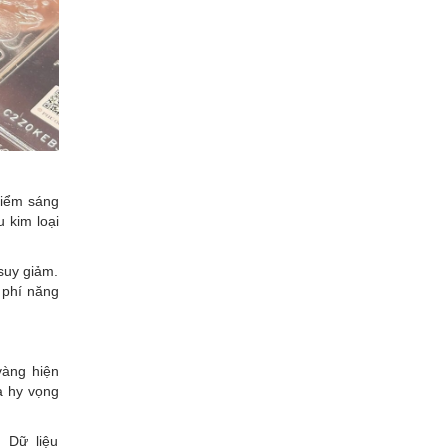
điểm sáng
 kim loại
suy giảm.
 phí năng
vàng hiện
và hy vọng
 Dữ liệu