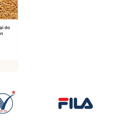
lại do
Gia Lai: Chế biến, chế tạo
Tiếp sức cho nông s
en
tiếp tục dẫn dắt tăng
Việt vào thị trường T
trưởng công nghiệp
Quốc
05/08/2026
05/08/2026
Xem chi tiết
Xem chi tiết