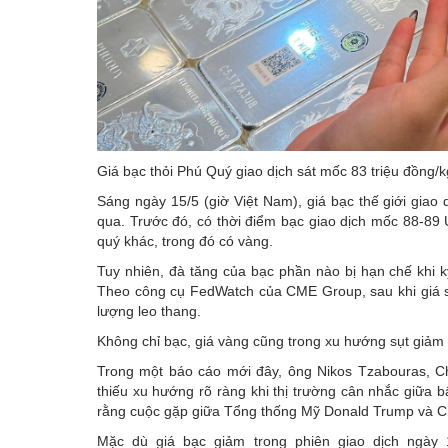
Giá bạc thỏi Phú Quý giao dịch sát mốc 83 triệu đồng/k
Sáng ngày 15/5 (giờ Việt Nam), giá bạc thế giới gia
qua. Trước đó, có thời điểm bạc giao dịch mốc 88-89 
quý khác, trong đó có vàng.
Tuy nhiên, đà tăng của bạc phần nào bị hạn chế khi 
Theo công cụ FedWatch của CME Group, sau khi giá sả
lượng leo thang.
Không chỉ bạc, giá vàng cũng trong xu hướng sụt giảm
Trong một báo cáo mới đây, ông Nikos Tzabouras, Chu
thiếu xu hướng rõ ràng khi thị trường cân nhắc giữa bấ
rằng cuộc gặp giữa Tổng thống Mỹ Donald Trump và Chủ
Mặc dù giá bạc giảm trong phiên giao dịch ngày 