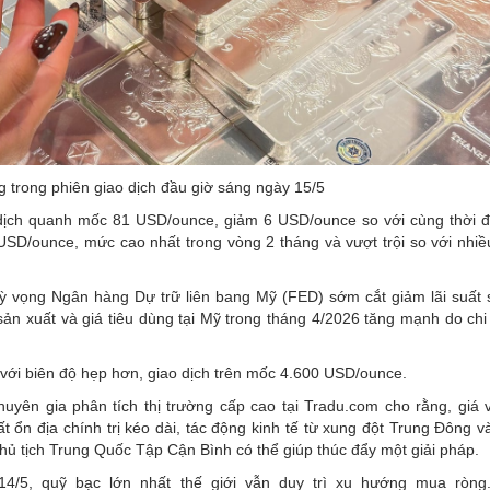
g trong phiên giao dịch đầu giờ sáng ngày 15/5
o dịch quanh mốc 81 USD/ounce, giảm 6 USD/ounce so với cùng thời 
USD/ounce, mức cao nhất trong vòng 2 tháng và vượt trội so với nhiều
kỳ vọng Ngân hàng Dự trữ liên bang Mỹ (FED) sớm cắt giảm lãi suất 
n xuất và giá tiêu dùng tại Mỹ trong tháng 4/2026 tăng mạnh do chi
 với biên độ hẹp hơn, giao dịch trên mốc 4.600 USD/ounce.
yên gia phân tích thị trường cấp cao tại Tradu.com cho rằng, giá 
t ổn địa chính trị kéo dài, tác động kinh tế từ xung đột Trung Đông 
 tịch Trung Quốc Tập Cận Bình có thể giúp thúc đẩy một giải pháp.
14/5, quỹ bạc lớn nhất thế giới vẫn duy trì xu hướng mua ròng.