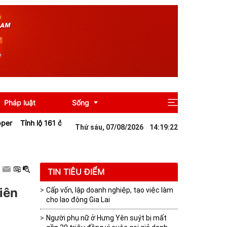
Pháp luật
Sống
nh lộ 161 ở Lào Cai sạt lở sau mưa lớn khiến giao thông tê liệt
Đà N
Thứ sáu, 07/08/2026
14
:
19
:
23
Giải trí
Du lịch
TIN TIÊU ĐIỂM
iên
Cấp vốn, lập doanh nghiệp, tạo việc làm
cho lao động Gia Lai
Người phụ nữ ở Hưng Yên suýt bị mất