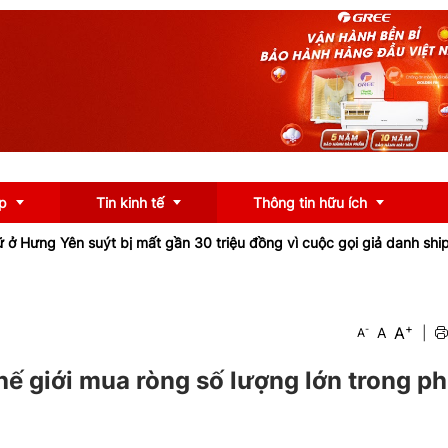
p
Tin kinh tế
Thông tin hữu ích
Yên suýt bị mất gần 30 triệu đồng vì cuộc gọi giả danh shipper
Tỉ
OCOP
Chính sách
+
A
-
A
|
A
u
Tư vấn
iểu
Ngân hàng
hế giới mua ròng số lượng lớn trong ph