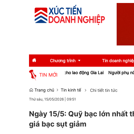
Chương trình
Tin doanh nghiệ
nh nghiệp, tạo việc làm cho lao động Gia Lai
Người phụ nữ ở Hưng 
TIN MỚI
Diễn giả
Tin tức
Trang chủ
Tin kinh tế
Chi tiết tin tức
Thứ sáu, 15/05/2026
|
09:51
Thông tin báo chí
Gương mặt tiêu biể
Sự kiện
Doanh nghiệp tiêu b
Ngày 15/5: Quỹ bạc lớn nhất t
giá bạc sụt giảm
Thương hiệu