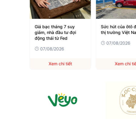
hê tăng
Giá bạc tháng 7 suy
Sức hút của ôtô đ
trị do giá
giảm, nhà đầu tư đợi
thị trường Việt N
g
động thái từ Fed
07/08/2026
07/08/2026
iết
Xem chi tiết
Xem chi ti