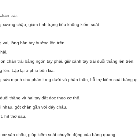
chân trái.
 xương chậu, giảm tình trạng tiểu không kiểm soát.
 vai, lòng bàn tay hướng lên trên.
hải.
n chân trái bằng ngón tay phải, giữ cánh tay trái duỗi thẳng lên trên.
g lên. Lặp lại ở phía bên kia.
g sức mạnh cho phần lưng dưới và phần thân, hỗ trợ kiểm soát bàng 
duỗi thẳng và hai tay đặt dọc theo cơ thể.
ới nhau, gót chân gần với đáy chậu.
, hít thở sâu.
 cơ sàn chậu, giúp kiểm soát chuyển động của bàng quang.