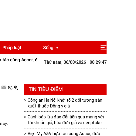
Pháp luật
Sống
 cùng Accor, đưa các thương hiệu khách sạn quốc tế đến Đắk Lắk
Thứ năm, 06/08/2026
08
:
29
:
48
Giải trí
Du lịch
TIN TIÊU ĐIỂM
Công an Hà Nội khởi tố 2 đối tượng sản
xuất thuốc Đông y giả
Cảnh báo lừa đảo đổi tiền qua mạng với
tài khoản giả, hóa đơn giả và deepfake
 này.
Việt Mỹ A&V hợp tác cùng Accor, đưa