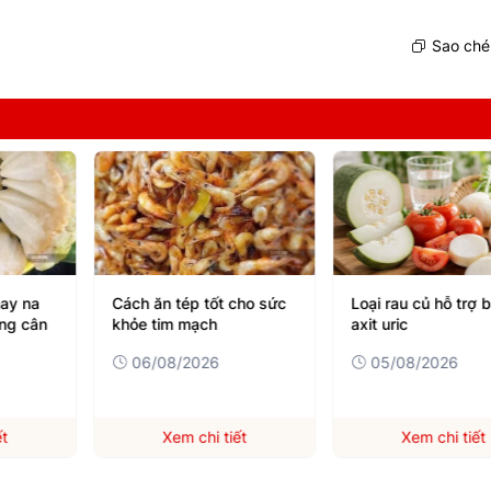
Sao chép
cho sức
Loại rau củ hỗ trợ bài tiết
Người bị axit uric 
axit uric
có thể ăn thịt, cá, 
nếu biết cách này
05/08/2026
05/08/2026
ết
Xem chi tiết
Xem chi tiết