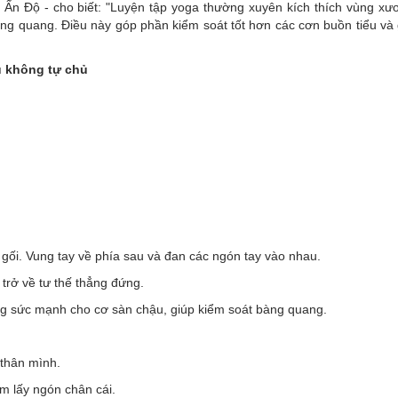
a Ấn Độ - cho biết: "Luyện tập yoga thường xuyên kích thích vùng xư
g quang. Điều này góp phần kiểm soát tốt hơn các cơn buồn tiểu và 
ểu không tự chủ
 gối. Vung tay về phía sau và đan các ngón tay vào nhau.
 trở về tư thế thẳng đứng.
ờng sức mạnh cho cơ sàn chậu, giúp kiểm soát bàng quang.
 thân mình.
ắm lấy ngón chân cái.