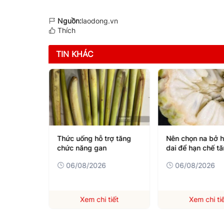
Nguồn:
laodong.vn
Thích
TIN KHÁC
rợ tăng
Nên chọn na bở hay na
Cách ăn tép tốt 
dai để hạn chế tăng cân
khỏe tim mạch
06/08/2026
06/08/2026
iết
Xem chi tiết
Xem chi ti