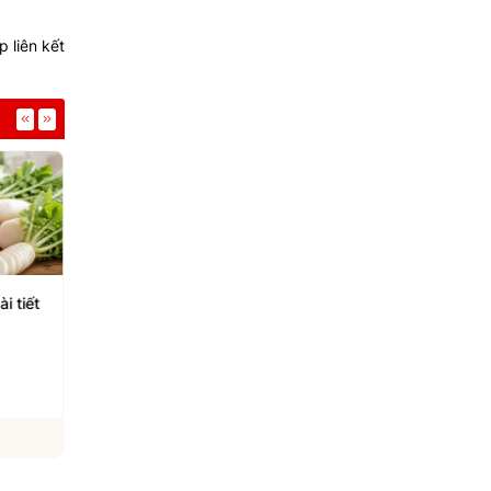
 liên kết
cao vẫn
Gan nhiễm mỡ là "tín hiệu
Những cách chế biến
trứng
cảnh báo" rối loạn
đủ để bổ sung canxi
chuyển hóa
05/08/2026
05/08/2026
Xem chi tiết
Xem chi tiết