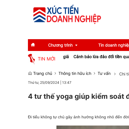
Chương trình
Tin doanh nghiệ
tượng sản xuất thuốc Đông y giả
Cảnh báo lừa đảo đổi tiền qua mạn
TIN MỚI
Diễn giả
Tin tức
Trang chủ
Thông tin hữu ích
Tư vấn
Chi t
Thứ tư, 25/09/2024
|
13:47
Thông tin báo chí
Gương mặt tiêu biể
Sự kiện
Doanh nghiệp tiêu b
4 tư thế yoga giúp kiểm soát 
Thương hiệu
Đi tiểu không tự chủ gây ảnh hưởng không nhỏ đến đời s
Emagazine