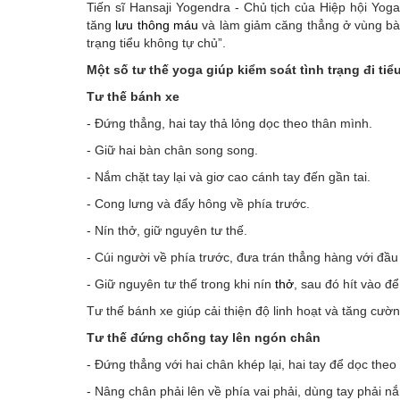
Tiến sĩ Hansaji Yogendra - Chủ tịch của Hiệp hội Yog
tăng
lưu thông máu
và làm giảm căng thẳng ở vùng bàn
trạng tiểu không tự chủ”.
Một số tư thế yoga giúp kiểm soát tình trạng đi ti
Tư thế bánh xe
- Đứng thẳng, hai tay thả lỏng dọc theo thân mình.
- Giữ hai bàn chân song song.
- Nắm chặt tay lại và giơ cao cánh tay đến gần tai.
- Cong lưng và đẩy hông về phía trước.
- Nín thở, giữ nguyên tư thế.
- Cúi người về phía trước, đưa trán thẳng hàng với đầu
- Giữ nguyên tư thế trong khi nín
thở
, sau đó hít vào để
Tư thế bánh xe giúp cải thiện độ linh hoạt và tăng cư
Tư thế đứng chống tay lên ngón chân
- Đứng thẳng với hai chân khép lại, hai tay để dọc theo
- Nâng chân phải lên về phía vai phải, dùng tay phải n