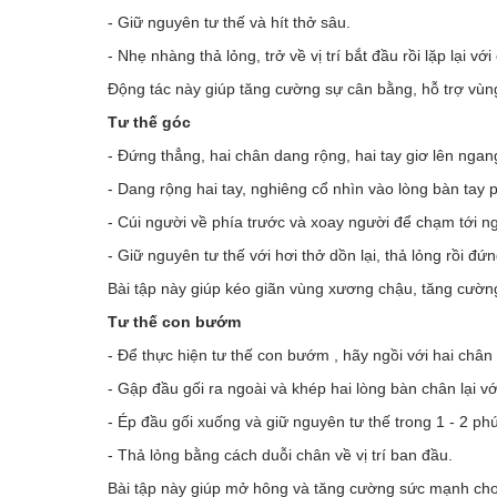
- Giữ nguyên tư thế và hít thở sâu.
- Nhẹ nhàng thả lỏng, trở về vị trí bắt đầu rồi lặp lại với 
Động tác này giúp tăng cường sự cân bằng, hỗ trợ vùng
Tư thế góc
- Đứng thẳng, hai chân dang rộng, hai tay giơ lên ngang
- Dang rộng hai tay, nghiêng cổ nhìn vào lòng bàn tay p
- Cúi người về phía trước và xoay người để chạm tới ngó
- Giữ nguyên tư thế với hơi thở dồn lại, thả lỏng rồi đứn
Bài tập này giúp kéo giãn vùng xương chậu, tăng cườn
Tư thế con bướm
- Để thực hiện tư thế con bướm , hãy ngồi với hai chân 
- Gập đầu gối ra ngoài và khép hai lòng bàn chân lại v
- Ép đầu gối xuống và giữ nguyên tư thế trong 1 - 2 phút
- Thả lỏng bằng cách duỗi chân về vị trí ban đầu.
Bài tập này giúp mở hông và tăng cường sức mạnh cho