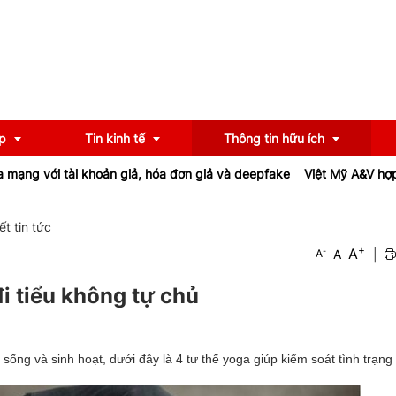
p
Tin kinh tế
Thông tin hữu ích
g với tài khoản giả, hóa đơn giả và deepfake
Việt Mỹ A&V hợp tác
OCOP
Chính sách
iết tin tức
+
A
-
A
|
A
u
Tư vấn
iểu
Ngân hàng
đi tiểu không tự chủ
ống và sinh hoạt, dưới đây là 4 tư thế yoga giúp kiểm soát tình trạng