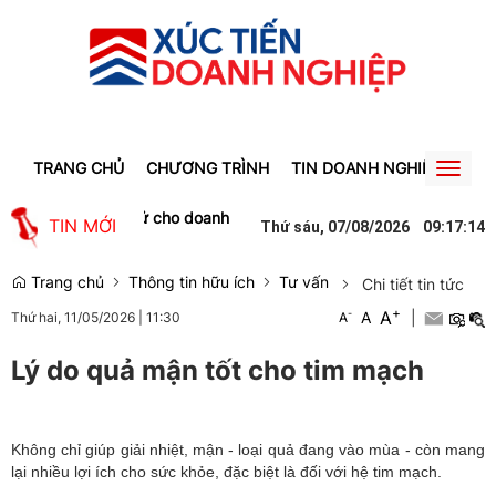
TRANG CHỦ
CHƯƠNG TRÌNH
TIN DOANH NGHIỆP
TIN
Toggl
naviga
hương mại điện tử cho doanh nghiệp
Giá bạc tháng 7 suy giảm, nh
TIN MỚI
Thứ sáu, 07/08/2026
09
:
17
:
14
Trang chủ
Thông tin hữu ích
Tư vấn
Chi tiết tin tức
+
A
-
A
|
Thứ hai, 11/05/2026
|
11:30
A
Lý do quả mận tốt cho tim mạch
Không chỉ giúp giải nhiệt, mận - loại quả đang vào mùa - còn mang
lại nhiều lợi ích cho sức khỏe, đặc biệt là đối với hệ tim mạch.