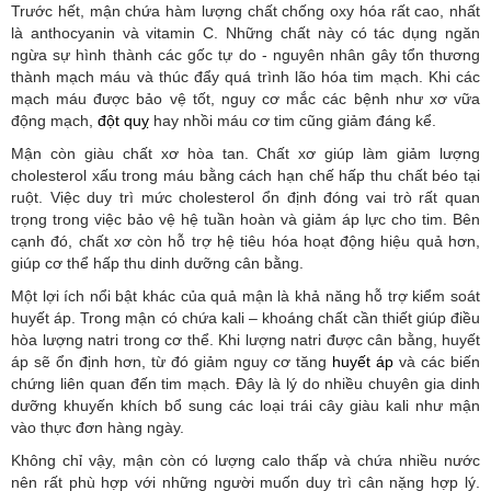
Trước hết, mận chứa hàm lượng chất chống oxy hóa rất cao, nhất
là anthocyanin và vitamin C. Những chất này có tác dụng ngăn
ngừa sự hình thành các gốc tự do - nguyên nhân gây tổn thương
thành mạch máu và thúc đẩy quá trình lão hóa tim mạch. Khi các
mạch máu được bảo vệ tốt, nguy cơ mắc các bệnh như xơ vữa
động mạch,
đột quỵ
hay nhồi máu cơ tim cũng giảm đáng kể.
Mận còn giàu chất xơ hòa tan. Chất xơ giúp làm giảm lượng
cholesterol xấu trong máu bằng cách hạn chế hấp thu chất béo tại
ruột. Việc duy trì mức cholesterol ổn định đóng vai trò rất quan
trọng trong việc bảo vệ hệ tuần hoàn và giảm áp lực cho tim. Bên
cạnh đó, chất xơ còn hỗ trợ hệ tiêu hóa hoạt động hiệu quả hơn,
giúp cơ thể hấp thu dinh dưỡng cân bằng.
Một lợi ích nổi bật khác của quả mận là khả năng hỗ trợ kiểm soát
huyết áp. Trong mận có chứa kali – khoáng chất cần thiết giúp điều
hòa lượng natri trong cơ thể. Khi lượng natri được cân bằng, huyết
áp sẽ ổn định hơn, từ đó giảm nguy cơ tăng
huyết áp
và các biến
chứng liên quan đến tim mạch. Đây là lý do nhiều chuyên gia dinh
dưỡng khuyến khích bổ sung các loại trái cây giàu kali như mận
vào thực đơn hàng ngày.
Không chỉ vậy, mận còn có lượng calo thấp và chứa nhiều nước
nên rất phù hợp với những người muốn duy trì cân nặng hợp lý.