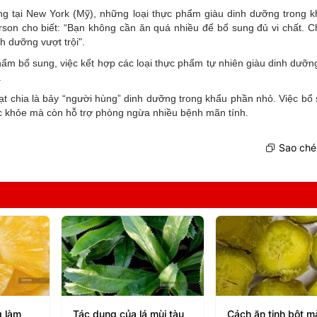
g tại New York (Mỹ), những loại thực phẩm giàu dinh dưỡng trong 
rson cho biết: “Bạn không cần ăn quá nhiều để bổ sung đủ vi chất. Ch
 dưỡng vượt trội".
ẩm bổ sung, việc kết hợp các loại thực phẩm tự nhiên giàu dinh dưỡn
.
à hạt chia là bảy “người hùng” dinh dưỡng trong khẩu phần nhỏ. Việc b
c khỏe mà còn hỗ trợ phòng ngừa nhiều bệnh mãn tính.
Sao chép
 làm
Tác dụng của lá mùi tàu
Cách ăn tinh bột m