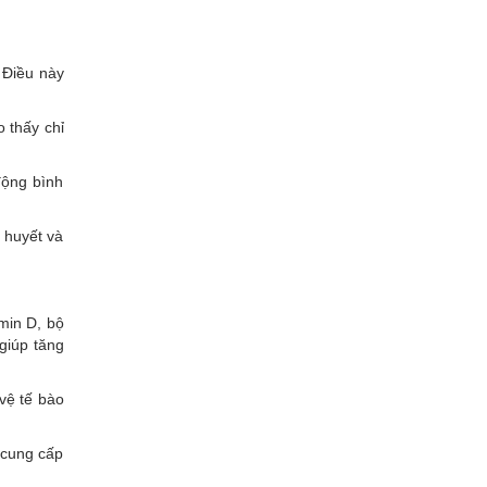
. Điều này
o thấy chỉ
động bình
 huyết và
min D, bộ
giúp tăng
vệ tế bào
 cung cấp