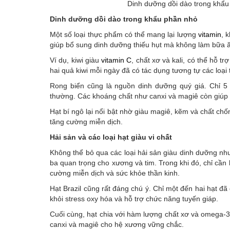
Dinh dưỡng dồi dào trong khẩu
Dinh dưỡng dồi dào trong khẩu phần nhỏ
Một số loại thực phẩm có thể mang lại lượng
vitamin
, 
giúp bổ sung dinh dưỡng thiếu hụt mà không làm bữa ă
Ví dụ, kiwi giàu
vitamin C
, chất xơ và kali, có thể hỗ t
hai quả kiwi mỗi ngày đã có tác dụng tương tự các loạ
Rong biển cũng là nguồn dinh dưỡng quý giá. Chỉ 5 g
thường. Các khoáng chất như canxi và magiê còn giúp
Hạt bí ngô lại nổi bật nhờ giàu magiê, kẽm và chất ch
tăng cường miễn dịch.
Hải sản và các loại hạt giàu vi chất
Không thể bỏ qua các loại hải sản giàu dinh dưỡng nh
ba quan trọng cho xương và tim. Trong khi đó, chỉ cần
cường miễn dịch và sức khỏe thần kinh.
Hạt Brazil cũng rất đáng chú ý. Chỉ một đến hai hạt đ
khỏi stress oxy hóa và hỗ trợ chức năng tuyến giáp.
Cuối cùng, hạt chia với hàm lượng chất xơ và omega-3 
canxi và magiê cho hệ xương vững chắc.