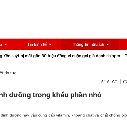
p
Tin kinh tế
Thông tin hữu ích
suýt bị mất gần 30 triệu đồng vì cuộc gọi giả danh shipper
Tỉnh l
OCOP
Chính sách
iết tin tức
+
A
-
A
|
A
u
Tư vấn
iểu
Ngân hàng
inh dưỡng trong khẩu phần nhỏ
 dinh dưỡng này vẫn cung cấp vitamin, khoáng chất và chất chống ox