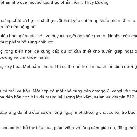
 phần nhỏ của một số loại thực phẩm. Ảnh: Thùy Dương
khoáng chất và hợp chất thực vật thiết yếu chỉ trong khẩu phần rất nhỏ
n trở nên nặng nề.
rợ tiêu hóa, giảm táo bón và duy trì huyết áp khỏe mạnh. Nghiên cứu ch
i thực phẩm bổ sung chất xơ.
 rong biển nori đã cung cấp đủ iốt cần thiết cho tuyến giáp hoạt 
 xương và tim khỏe mạnh.
ống oxy hóa. Một nắm nhỏ hạt bí có thể hỗ trợ tim mạch, ổn định đường
ư cá mòi và hàu. Một hộp cá mòi nhỏ cung cấp omega-3, canxi và vita
 ba đến bốn con hàu đã mang lại lượng lớn kẽm, selen và vitamin B12, 
ã đáp ứng đủ nhu cầu selen hằng ngày, một khoáng chất có vai trò bảo 
cao có thể hỗ trợ tiêu hóa, giảm viêm và tăng cảm giác no, đồng thời