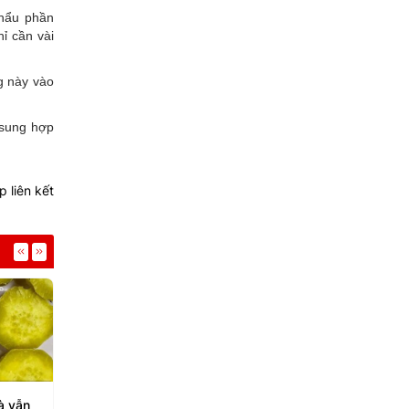
khẩu phần
ỉ cần vài
g này vào
ổ sung hợp
 liên kết
à vẫn
Thức uống hỗ trợ tăng
Cách xây dựng bữa 