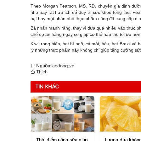
Theo Morgan Pearson, MS, RD, chuyên gia dinh dưỡn
nhỏ này rất hữu ích để duy trì sức khỏe tổng thể. Pea
hạt hay một phần nhỏ thực phẩm cũng đã cung cấp dinh
Bà nhấn mạnh rằng, thay vì dựa quá nhiều vào thực ph
chế độ ăn hằng ngày sẽ giúp cơ thể hấp thu tối ưu hơn
Kiwi, rong biển, hạt bí ngô, cá mòi, hàu, hạt Brazil v
lý những thực phẩm này không chỉ giúp tăng cường sứ
Nguồn:
laodong.vn
Thích
TIN KHÁC
 biến đu
Thời điểm uống sữa giúp
Lượng dứa không