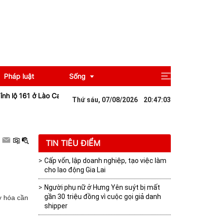
Pháp luật
Sống
ộ 161 ở Lào Cai sạt lở sau mưa lớn khiến giao thông tê liệt
Đà Nẵng:
Thứ sáu, 07/08/2026
20
:
47
:
03
Giải trí
Du lịch
TIN TIÊU ĐIỂM
Cấp vốn, lập doanh nghiệp, tạo việc làm
cho lao động Gia Lai
Người phụ nữ ở Hưng Yên suýt bị mất
gần 30 triệu đồng vì cuộc gọi giả danh
y hóa cần
shipper