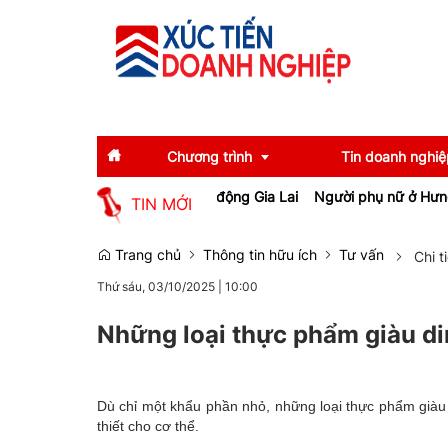
Chương trình
Tin doanh nghiệ
ghiệp, tạo việc làm cho lao động Gia Lai
Người phụ nữ ở Hưng Yên 
TIN MỚI
Diễn giả
Tin tức
Trang chủ
Thông tin hữu ích
Tư vấn
Chi t
Thứ sáu, 03/10/2025
|
10:00
Thông tin báo chí
Gương mặt tiêu biể
Sự kiện
Doanh nghiệp tiêu b
Những loại thực phẩm giàu d
Thương hiệu
Dù chỉ một khẩu phần nhỏ, những loại thực phẩm giàu
Emagazine
thiết cho cơ thể.