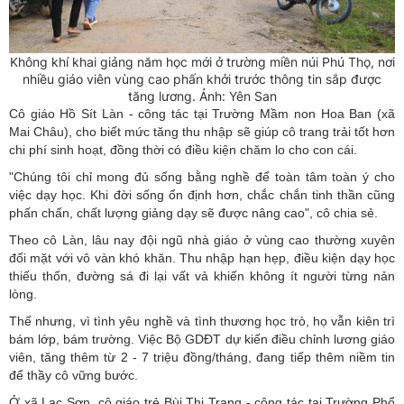
Không khí khai giảng năm học mới ở trường miền núi Phú Thọ, nơi
nhiều giáo viên vùng cao phấn khởi trước thông tin sắp được
tăng lương. Ảnh: Yên San
Cô giáo Hồ Sít Làn - công tác tại Trường Mầm non Hoa Ban (xã
Mai Châu), cho biết mức tăng thu nhập sẽ giúp cô trang trải tốt hơn
chi phí sinh hoạt, đồng thời có điều kiện chăm lo cho con cái.
"Chúng tôi chỉ mong đủ sống bằng nghề để toàn tâm toàn ý cho
việc dạy học. Khi đời sống ổn định hơn, chắc chắn tinh thần cũng
phấn chấn, chất lượng giảng dạy sẽ được nâng cao", cô chia sẻ.
Theo cô Làn, lâu nay đội ngũ nhà giáo ở vùng cao thường xuyên
đối mặt với vô vàn khó khăn. Thu nhập hạn hẹp, điều kiện dạy học
thiếu thốn, đường sá đi lại vất vả khiến không ít người từng nản
lòng.
Thế nhưng, vì tình yêu nghề và tình thương học trò, họ vẫn kiên trì
bám lớp, bám trường. Việc Bộ GDĐT dự kiến điều chỉnh lương giáo
viên, tăng thêm từ 2 - 7 triệu đồng/tháng, đang tiếp thêm niềm tin
để thầy cô vững bước.
Ở xã Lạc Sơn, cô giáo trẻ Bùi Thị Trang - công tác tại Trường Phổ