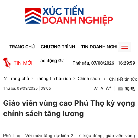
TRANG CHỦ
CHƯƠNG TRÌNH
TIN DOANH NGHIỆP
TIN
Toggl
naviga
ạo việc làm cho lao động Gia Lai
Người phụ nữ ở Hưng Yên suýt bị 
TIN MỚI
Thứ sáu, 07/08/2026
16
:
29
:
59
Trang chủ
Thông tin hữu ích
Chính sách
Chi tiết tin tức
+
A
-
A
|
Thứ ba, 09/09/2025
|
09:05
A
Giáo viên vùng cao Phú Thọ kỳ vọng
chính sách tăng lương
Phú Thọ - Với mức tăng dự kiến 2 - 7 triệu đồng, giáo viên vùng