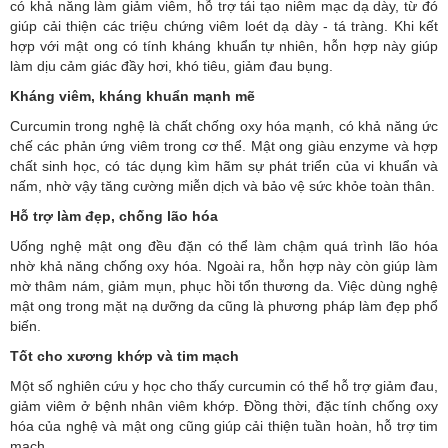
có khả năng làm giảm viêm, hỗ trợ tái tạo niêm mạc dạ dày, từ đó
giúp cải thiện các triệu chứng viêm loét dạ dày - tá tràng. Khi kết
hợp với mật ong có tính kháng khuẩn tự nhiên, hỗn hợp này giúp
làm dịu cảm giác đầy hơi, khó tiêu, giảm đau bụng.
Kháng viêm, kháng khuẩn mạnh mẽ
Curcumin trong nghệ là chất chống oxy hóa mạnh, có khả năng ức
chế các phản ứng viêm trong cơ thể. Mật ong giàu enzyme và hợp
chất sinh học, có tác dụng kìm hãm sự phát triển của vi khuẩn và
nấm, nhờ vậy tăng cường miễn dịch và bảo vệ sức khỏe toàn thân.
Hỗ trợ làm đẹp, chống lão hóa
Uống nghệ mật ong đều đặn có thể làm chậm quá trình lão hóa
nhờ khả năng chống oxy hóa. Ngoài ra, hỗn hợp này còn giúp làm
mờ thâm nám, giảm mụn, phục hồi tổn thương da. Việc dùng nghệ
mật ong trong mặt nạ dưỡng da cũng là phương pháp làm đẹp phổ
biến.
Tốt cho xương khớp và tim mạch
Một số nghiên cứu y học cho thấy curcumin có thể hỗ trợ giảm đau,
giảm viêm ở bệnh nhân viêm khớp. Đồng thời, đặc tính chống oxy
hóa của nghệ và mật ong cũng giúp cải thiện tuần hoàn, hỗ trợ tim
mạch.