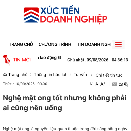
TRANG CHỦ
CHƯƠNG TRÌNH
TIN DOANH NGHIỆP
TIN
Toggl
naviga
 tạo việc làm cho lao động Gia Lai
Người phụ nữ ở Hưng Yên suýt b
TIN MỚI
Chủ nhật, 09/08/2026
04
:
36
:
14
Trang chủ
Thông tin hữu ích
Tư vấn
Chi tiết tin tức
+
A
-
A
|
Thứ tư, 10/09/2025
|
09:00
A
Nghệ mật ong tốt nhưng không phải
ai cũng nên uống
Nghệ mật ong là nguyên liệu quen thuộc trong đời sống hằng ngày.