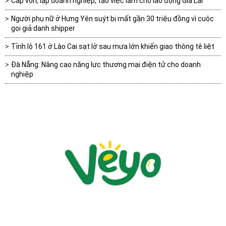
Cấp vốn, lập doanh nghiệp, tạo việc làm cho lao động Gia Lai
Người phụ nữ ở Hưng Yên suýt bị mất gần 30 triệu đồng vì cuộc
gọi giả danh shipper
Tỉnh lộ 161 ở Lào Cai sạt lở sau mưa lớn khiến giao thông tê liệt
Đà Nẵng: Nâng cao năng lực thương mại điện tử cho doanh
nghiệp