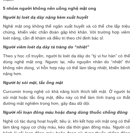
5 nhóm người không nên uống nghệ mật ong
Người bị loét dạ dày nặng kèm xuất huyết
Nghệ mật ong không thể ngăn xuất huyết và có thể che lấp triệu
chứng, khiến việc chẩn đoán gặp khó khăn. Với trường hợp viêm
loét nặng, cần đi khám và điều trị theo chỉ định bác sĩ.
Người viêm loét dạ dày tá tràng do “nhiệt”
Theo y học cổ truyền, người bị loét dạ dày do “tỳ vị hư hàn” có thể
dùng nghệ mật ong. Ngược lại, nếu nguyên nhân do “nhiệt” thì
không nên dùng, vì hỗn hợp này có thể làm tăng nhiệt, khiến bệnh
nặng hơn.
Người bị sỏi mật, tắc ống mật
Curcumin trong nghệ có khả năng kích thích tiết mật. Ở người bị
sỏi mật hoặc tắc ống mật, điều này có thể làm tình trạng co thắt
đường mật nghiêm trọng hơn, gây đau dữ dội.
Người rối loạn đông máu hoặc đang dùng thuốc chống đông
Nghệ có tác dụng hoạt huyết, tiêu ứ, khi kết hợp với mật ong có thể
làm tăng nguy cơ chảy máu, kéo dài thời gian đông máu. Người có
bệnh lý rối loạn đông máu hoặc đang sử dụng thuốc chống đông